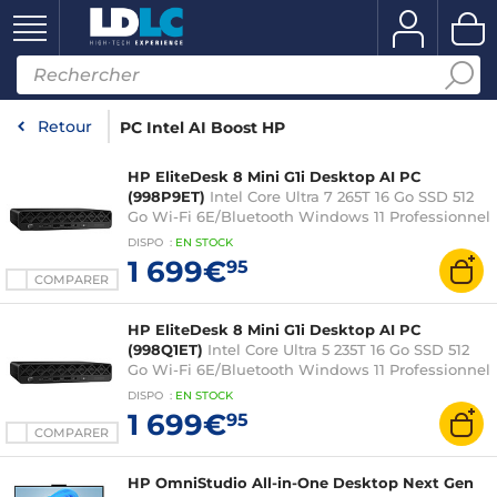
Retour
PC Intel AI Boost HP
HP EliteDesk 8 Mini G1i Desktop AI PC
(998P9ET)
Intel Core Ultra 7 265T 16 Go SSD 512
Go Wi-Fi 6E/Bluetooth Windows 11 Professionnel
(sans écran)
DISPO
:
EN
STOCK
1 699€
95
COMPARER
HP EliteDesk 8 Mini G1i Desktop AI PC
(998Q1ET)
Intel Core Ultra 5 235T 16 Go SSD 512
Go Wi-Fi 6E/Bluetooth Windows 11 Professionnel
(sans écran)
DISPO
:
EN
STOCK
1 699€
95
COMPARER
HP OmniStudio All-in-One Desktop Next Gen