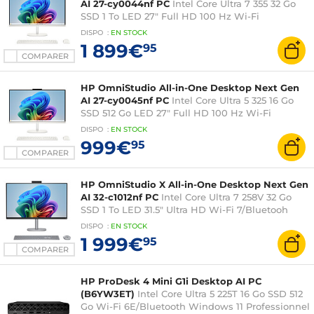
AI 27-cy0044nf PC
Intel Core Ultra 7 355 32 Go
SSD 1 To LED 27" Full HD 100 Hz Wi-Fi
7/Bluetooh Webcam Windows 11 Famille
DISPO
:
EN
STOCK
1 899€
95
COMPARER
HP OmniStudio All-in-One Desktop Next Gen
AI 27-cy0045nf PC
Intel Core Ultra 5 325 16 Go
SSD 512 Go LED 27" Full HD 100 Hz Wi-Fi
7/Bluetooh Webcam Windows 11 Famille
DISPO
:
EN
STOCK
999€
95
COMPARER
HP OmniStudio X All-in-One Desktop Next Gen
AI 32-c1012nf PC
Intel Core Ultra 7 258V 32 Go
SSD 1 To LED 31.5" Ultra HD Wi-Fi 7/Bluetooh
Webcam Windows 11 Famille
DISPO
:
EN
STOCK
1 999€
95
COMPARER
HP ProDesk 4 Mini G1i Desktop AI PC
(B6YW3ET)
Intel Core Ultra 5 225T 16 Go SSD 512
Go Wi-Fi 6E/Bluetooth Windows 11 Professionnel