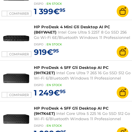
(sans écran)
DISPO
:
EN
STOCK
1 399€
95
COMPARER
HP ProDesk 4 Mini G1i Desktop AI PC
(B6YW4ET)
Intel Core Ultra 5 225T 8 Go SSD 256
Go Wi-Fi 6E/Bluetooth Windows 11 Professionnel
(sans écran)
DISPO
:
EN
STOCK
919€
95
COMPARER
HP ProDesk 4 SFF G1i Desktop AI PC
(9H7K2ET)
Intel Core Ultra 7 265 16 Go SSD 512 Go
Wi-Fi 6/Bluetooth Windows 11 Professionnel
(sans écran)
DISPO
:
EN
STOCK
1 249€
95
COMPARER
HP ProDesk 4 SFF G1i Desktop AI PC
(9H7K4ET)
Intel Core Ultra 5 225 16 Go SSD 512 Go
Wi-Fi 6/Bluetooth Windows 11 Professionnel
(sans écran)
DISPO
:
EN
STOCK