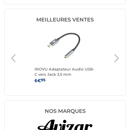
MEILLEURES VENTES
SB-
INOVU Adaptateur Audio USB-
Sta
m)
C vers Jack 3.5 mm
ver
1 m
95
6€
14
NOS MARQUES