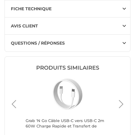
FICHE TECHNIQUE
AVIS CLIENT
QUESTIONS / RÉPONSES
PRODUITS SIMILAIRES
eur USB-
Grab 'N Go Câble USB-C vers USB-C 2m
MCL Câb
iPad
60W Charge Rapide et Transfert de
Données Blanc