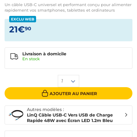
Un câble USB-C universel et performant conçu pour alimenter
rapidement vos smartphones, tablettes et ordinateurs
EXCLU WEB
21€
90
Livraison à domicile
En
stock
1
AJOUTER AU PANIER
Autres modèles :
LinQ Câble USB-C Vers USB de Charge
Rapide 48W avec Écran LED 1.2m Bleu