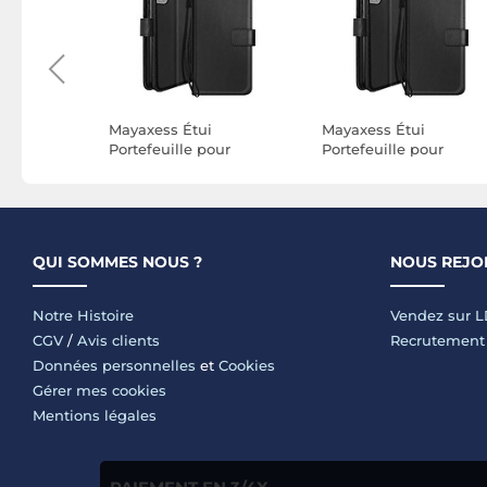
rtefeuille
Mayaxess Étui
Mayaxess Étui
 VII Effet
Portefeuille pour
Portefeuille pour
vec
Samsung Galaxy S21
Samsung Galaxy S21 F
ort
avec Dragonne Noir
avec Dragonne Noir
QUI SOMMES NOUS ?
NOUS REJO
Notre Histoire
Vendez sur 
CGV
/
Avis clients
Recrutement
Données personnelles
et
Cookies
Gérer mes cookies
Mentions légales