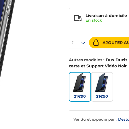
Livraison à domicile
En
stock
AJOUTER AU
1
Autres modèles :
Dux Ducis É
carte et Support Vidéo Noir
21€90
21€90
Vendu et expédié par :
Desto