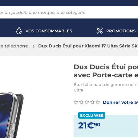
VOS CONSOMMABLES
PROMOTIONS
e téléphone
Dux Ducis Étui pour Xiaomi 17 Ultra Série Sk
Dux Ducis Étui pou
avec Porte-carte 
Étui folio haut de gamme noir 
Ultra
Donner votre a
EXCLU WEB
21€
90