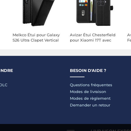
Melkco Étui pour Galaxy
Avizar Étui Chesterfield
Av
S26 Ultra Clapet Vertical
pour Xiaomi 17T avec
F
E
Compatible MagSafe /
Porte-Cartes et Support
M
Charge Qi2 Noir
e
ve
INDRE
BESOIN D'AIDE ?
LDLC
Questions fréquentes
Modes de livraison
Modes de règlement
Demander un retour