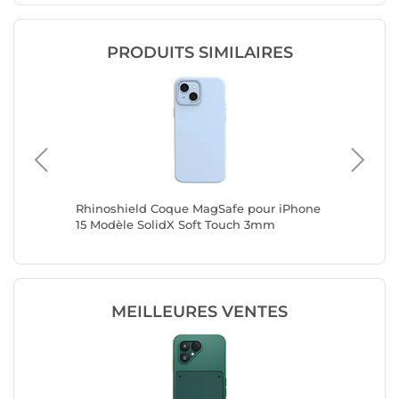
PRODUITS SIMILAIRES
 Motif
Rhinoshield Coque MagSafe pour iPhone
Melkco 
rélevé
15 Modèle SolidX Soft Touch 3mm
Renforc
Antichoc Bleu polaire
Surélev
MEILLEURES VENTES