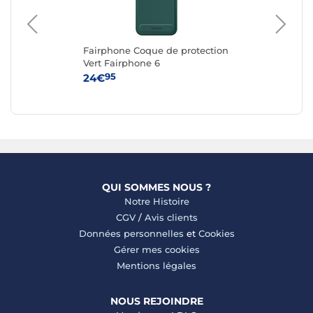
Fairphone Coque de protection
Ap
G
Vert Fairphone 6
iPh
95
24€
59
QUI SOMMES NOUS ?
Notre Histoire
CGV
/
Avis clients
Données personnelles
et
Cookies
Gérer mes cookies
Mentions légales
NOUS REJOINDRE