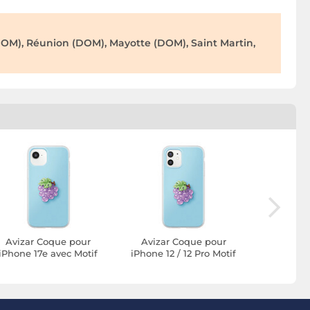
OM), Réunion (DOM), Mayotte (DOM), Saint Martin,
Avizar Coque pour
Avizar Coque pour
Avizar
iPhone 17e avec Motif
iPhone 12 / 12 Pro Motif
iPhone 15 
Raisin en Relief 3D et
Raisin en Relief 3D et
Raisin en
Contour Surélevé
Contour Surélevé
Contou