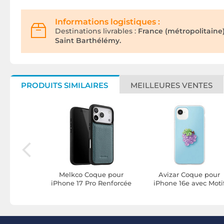
Informations logistiques :
Destinations livrables :
France (métropolitaine
Saint Barthélémy.
PRODUITS SIMILAIRES
MEILLEURES VENTES
ue pour
Melkco Coque pour
Avizar Coque pour
vec Motif
iPhone 17 Pro Renforcée
iPhone 16e avec Moti
lief 3D et
en Cuir Grainé avec
Raisin en Relief 3D e
urélevé
Bords Surélevés Bleu
Contour Surélevé