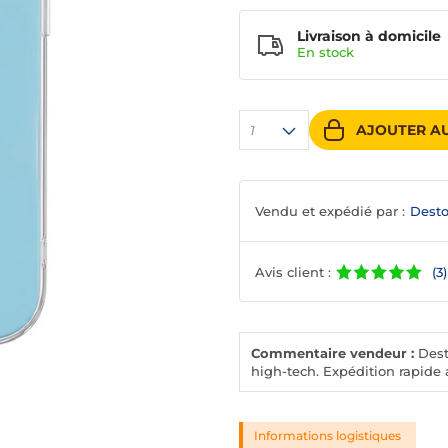
Livraison à domicile
En
stock
AJOUTER AU
1
Vendu et expédié par :
Desto
Avis client :
(3)
Commentaire vendeur :
Desto
high-tech. Expédition rapide a
Informations logistiques