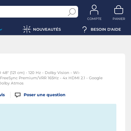
COMPTE
PANIER
NOUVEAUTÉS
BESOIN D'AIDE
8" (121 cm) - 120 Hz - Dolby Vision - Wi-
c/FreeSync Premium/VRR 165Hz - 4x HDMI 2.1 - Google
 Dolby Atmos
vis
Poser une question