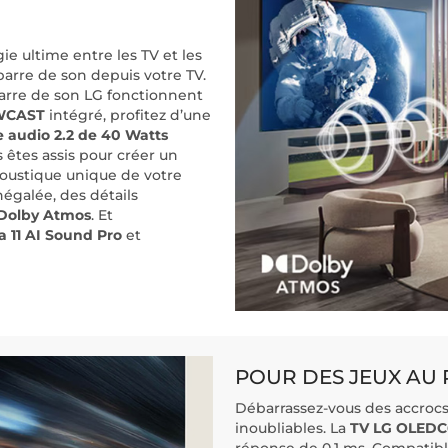
e ultime entre les TV et les
barre de son depuis votre TV.
 barre de son LG fonctionnent
CAST
intégré, profitez d’une
 audio 2.2 de 40 Watts
s êtes assis pour créer un
coustique unique de votre
négalée, des détails
Dolby Atmos
. Et
 11 AI Sound Pro
et
POUR DES JEUX AU
Débarrassez-vous des accrocs 
inoubliables. La
TV LG OLED