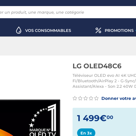
VOS CONSOMMABLES
PROMOTIONS
LG OLED48C6
Téléviseur OLED evo AI 4K UHD 4
Fi/Bluetooth/AirPlay 2 - G-Syn
Assistant/Alexa - Son 2.2 40W
Donner votre a
1 499€
00
En 3x