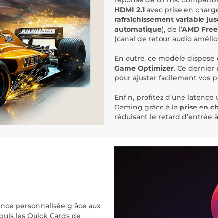
réponse de 0.1 ms. Compatib
HDMI 2.1
avec prise en char
rafraîchissement variable jus
automatique)
,
de
l’
AMD Free
(canal de retour audio amélio
En outre, ce modèle dispose
Game Optimizer
. Ce dernier
pour ajuster facilement vos p
Enfin, profitez d’une latence
Gaming grâce à la
prise en c
réduisant le retard d’entrée 
nce personnalisée grâce aux
puis les Quick Cards de