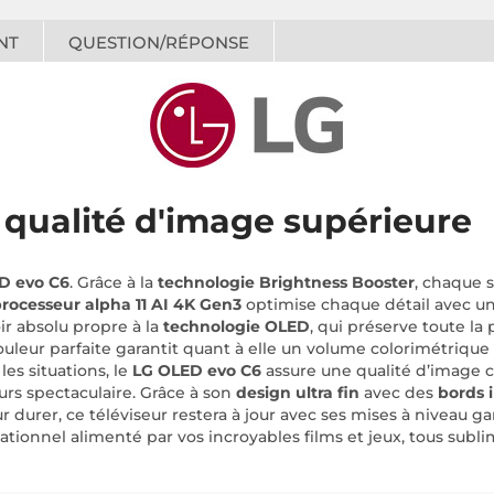
NT
QUESTION/RÉPONSE
qualité d'image supérieure
D evo C6
. Grâce à la
technologie Brightness Booster
, chaque 
rocesseur alpha 11 AI 4K Gen3
optimise chaque détail avec un
oir absolu propre à la
technologie OLED
, qui préserve toute l
uleur parfaite garantit quant à elle un volume colorimétrique 
es situations, le
LG OLED evo C6
assure une qualité d’image c
urs spectaculaire. Grâce à son
design ultra fin
avec des
bords 
durer, ce téléviseur restera à jour avec ses mises à niveau gar
tionnel alimenté par vos incroyables films et jeux, tous subl