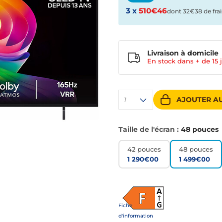
3 x
510€46
dont 32€38 de frai
Livraison à domicile
En stock dans + de
15 
AJOUTER AU
1
Taille de l'écran :
48 pouces
42 pouces
48 pouces
1 290€00
1 499€00
Fiche
d'information