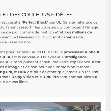
S ET DES COULEURS FIDÈLES
6
est certifié "
Perfect Black
" par UL. Cela signifie que ce
olu, faisant ressortir les couleurs qui composent l’image
t ce de jour comme de nuit. En effet, Les
millions de
osent ce téléviseur LG OLED sont capables de
 de créer du noir.
nt pour les téléviseurs
LG OLED
, le
processeur Alpha 11
eur IA
est le cerveau du téléviseur. L’
Intelligence
eur le rend puissant et sublime votre expérience. Il est
ités d’image et de son pour une immersion intense.
ng Pro
, le
HDR
est plus éclatant que jamais. Un résultat
formats
Dolby Vision
et
HDR10 Pro
sont compatibles sur
eur de vos films.