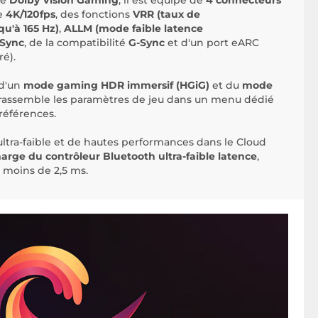
le
Dolby Vision Gaming
, il est équipé de
4
connecteurs
ge
4K/120fps
, des fonctions
VRR (taux de
qu'à 165 Hz)
,
ALLM (mode faible latence
Sync
, de la compatibilité
G-Sync
et d'un port eARC
ré).
 d'un
mode gaming HDR immersif (HGiG)
et du
mode
 rassemble les paramètres de jeu dans un menu dédié
références.
 ultra-faible et de hautes performances dans le Cloud
harge du contrôleur Bluetooth ultra-faible latence
,
à moins de 2,5 ms.