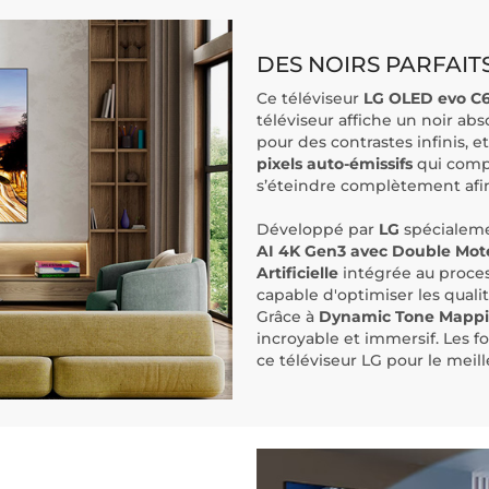
DES NOIRS PARFAIT
Ce téléviseur
LG OLED evo
C
téléviseur affiche un noir abs
pour des contrastes infinis, e
pixels auto-émissifs
qui comp
s’éteindre complètement afin
Développé par
LG
spécialeme
AI 4K Gen3 avec Double Mot
Artificielle
intégrée au process
capable d'optimiser les qual
Grâce à
Dynamic Tone Mappi
incroyable et immersif. Les 
ce téléviseur LG pour le meill