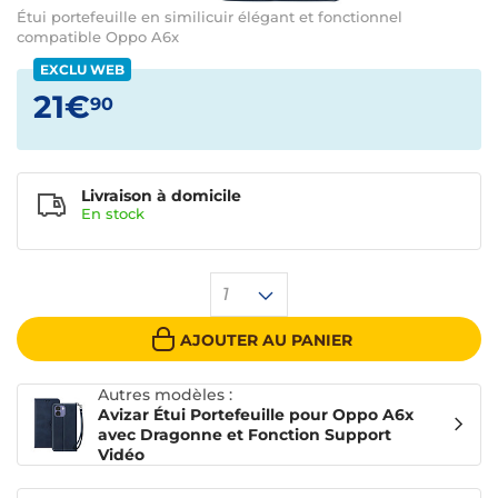
Étui portefeuille en similicuir élégant et fonctionnel
compatible Oppo A6x
EXCLU WEB
21€
90
Livraison à domicile
En
stock
1
AJOUTER AU PANIER
Autres modèles :
Avizar Étui Portefeuille pour Oppo A6x
avec Dragonne et Fonction Support
Vidéo