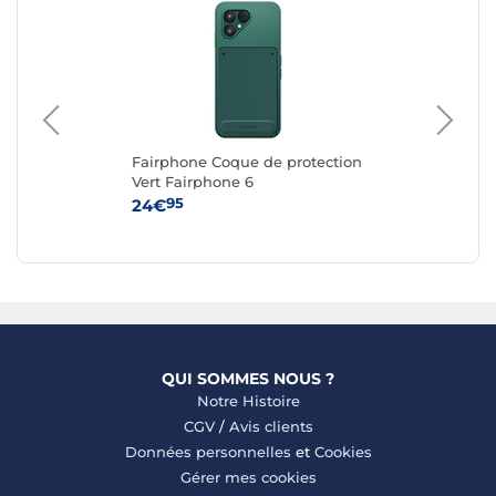
g
Fairphone Coque de protection
Ap
e
Vert Fairphone 6
iPh
95
24€
59
QUI SOMMES NOUS ?
Notre Histoire
CGV
/
Avis clients
Données personnelles
et
Cookies
Gérer mes cookies