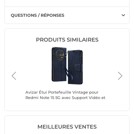
QUESTIONS / RÉPONSES
PRODUITS SIMILAIRES
axy A27
Avizar Étui Portefeuille Vintage pour
Avizar É
o
Redmi Note 15 5G avec Support Vidéo et
Motif Fl
Dragonne
MEILLEURES VENTES