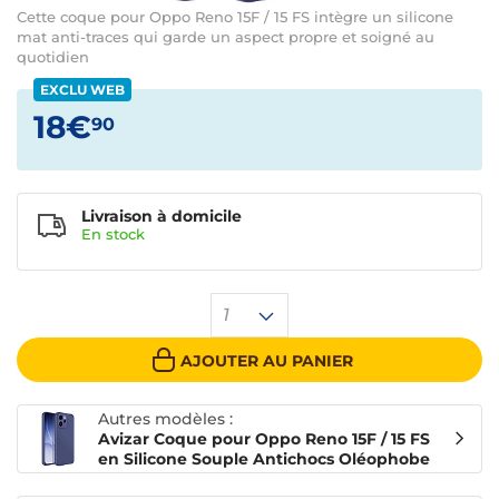
Cette coque pour Oppo Reno 15F / 15 FS intègre un silicone
mat anti-traces qui garde un aspect propre et soigné au
quotidien
EXCLU WEB
18€
90
Livraison à domicile
En
stock
1
AJOUTER AU PANIER
Autres modèles :
Avizar Coque pour Oppo Reno 15F / 15 FS
en Silicone Souple Antichocs Oléophobe