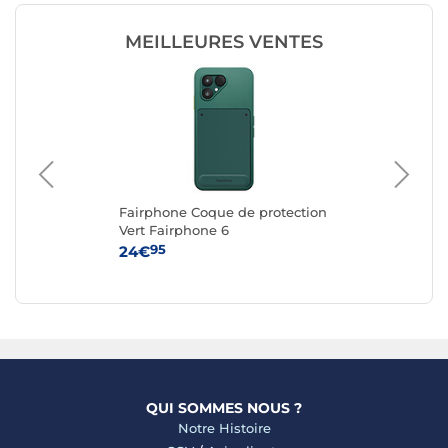
MEILLEURES VENTES
Fairphone Coque de protection
Fa
ble
Vert Fairphone 6
Re
n
6
95
24€
24
QUI SOMMES NOUS ?
Notre Histoire