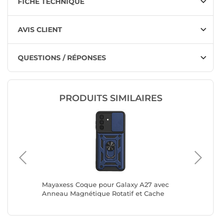
FICHE TECHNIQUE
AVIS CLIENT
QUESTIONS / RÉPONSES
PRODUITS SIMILAIRES
Ultra
Mayaxess Coque pour Galaxy A27 avec
Mayaxes
t Bague
Anneau Magnétique Rotatif et Cache
Anneau 
Caméra Coulissant Bleu nuit
Caméra 