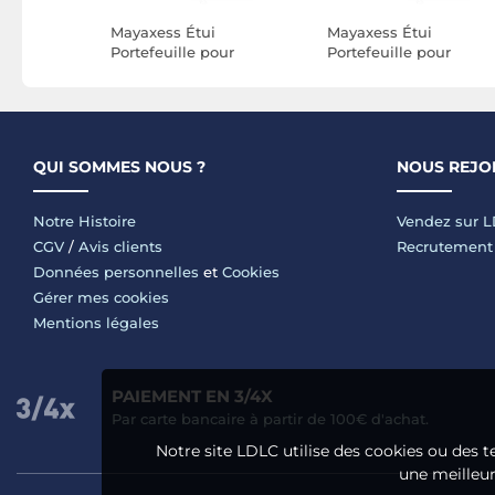
rtefeuille
Mayaxess Étui
Mayaxess Étui
 VII Effet
Portefeuille pour
Portefeuille pour
vec
Samsung Galaxy S21
Samsung Galaxy S21 F
ort
avec Dragonne Noir
avec Dragonne Noir
QUI SOMMES NOUS ?
NOUS REJO
Notre Histoire
Vendez sur 
CGV
/
Avis clients
Recrutement
Données personnelles
et
Cookies
Gérer mes cookies
Mentions légales
PAIEMENT EN 3/4X
Par carte bancaire à partir de 100€ d'achat.
Notre site LDLC utilise des cookies ou des t
une meilleure