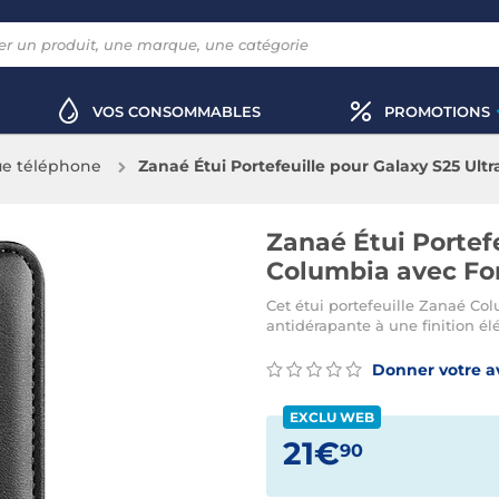
VOS CONSOMMABLES
PROMOTIONS
e téléphone
Zanaé Étui Portefeuille pour Galaxy S25 Ult
Zanaé Étui Portefe
Columbia avec Fo
Cet étui portefeuille Zanaé Col
antidérapante à une finition él
Donner votre a
EXCLU WEB
21€
90