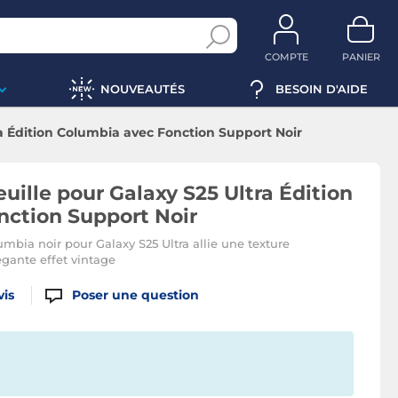
COMPTE
PANIER
NOUVEAUTÉS
BESOIN D'AIDE
ra Édition Columbia avec Fonction Support Noir
uille pour Galaxy S25 Ultra Édition
nction Support Noir
umbia noir pour Galaxy S25 Ultra allie une texture
égante effet vintage
vis
Poser une question