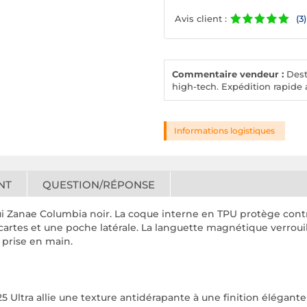
Avis client :
(3)
Commentaire vendeur :
Desto
high-tech. Expédition rapide a
Informations logistiques
NT
QUESTION/RÉPONSE
ui Zanae Columbia noir. La coque interne en TPU protège contr
ur cartes et une poche latérale. La languette magnétique verroui
 prise en main.
5 Ultra allie une texture antidérapante à une finition élégante