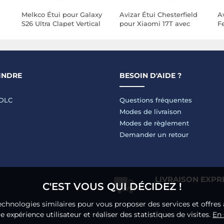
Melkco Étui pour Galaxy
Avizar Étui Chesterfield
Av
S26 Ultra Clapet Vertical
pour Xiaomi 17T avec
F
E
Compatible MagSafe /
Porte-Cartes et Support
M
Charge Qi2 Noir
e
ve
INDRE
BESOIN D'AIDE ?
LDLC
Questions fréquentes
Modes de livraison
Modes de règlement
Demander un retour
LIVRAISON EXPR
C'EST VOUS QUI DÉCIDEZ !
echnologies similaires pour vous proposer des services et offres 
 expérience utilisateur et réaliser des statistiques de visites.
En 