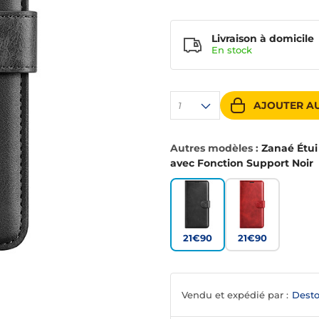
Livraison à domicile
En
stock
AJOUTER AU
1
Autres modèles :
Zanaé Étui
avec Fonction Support Noir
21€90
21€90
Vendu et expédié par :
Desto