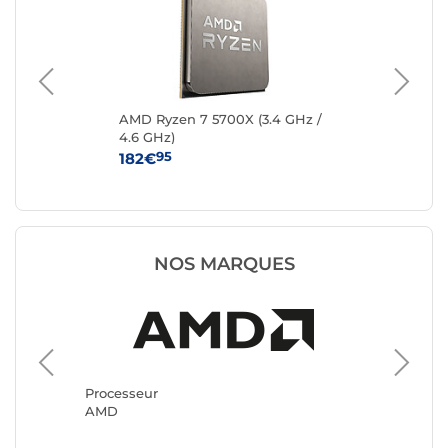
4.7
AMD Ryzen 7 5700X (3.4 GHz /
AM
4.6 GHz)
GHz
95
182€
46
NOS MARQUES
Process
Intel
Processeur
AMD