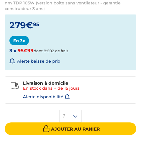
nm TDP 105W (version boîte sans ventilateur - garantie
constructeur 3 ans)
279€
95
En 3x
3 x
95€99
dont 8€02 de frais
Alerte baisse de prix
Livraison à domicile
En stock dans + de
15 jours
Alerte disponibilité
1
AJOUTER AU PANIER