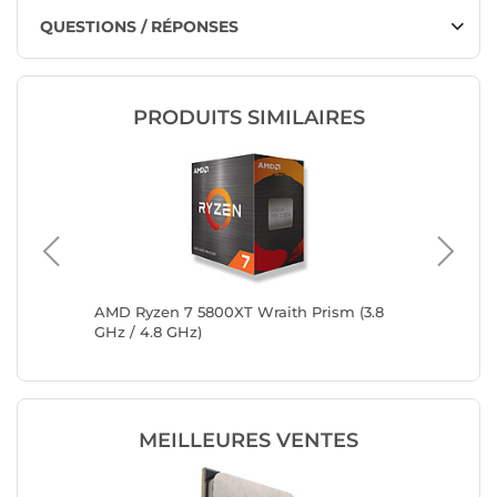
QUESTIONS / RÉPONSES
PRODUITS SIMILAIRES
 (3.6
AMD Ryzen 7 5800XT Wraith Prism (3.8
AMD Ryz
GHz / 4.8 GHz)
MEILLEURES VENTES