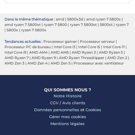
Dans la même thématique :
amd
|
5800x3d
|
amd ryzen 7 5800x
|
amd ryzen 7 5800xt
|
ryzen 7 5800
|
ryzen 7 5800xt
|
5800xt
|
ryzen 7
|
5800x
|
ryzen 7 5800x
Tendances actuelles :
Processeur gamer
|
Processeur serveur
|
Processeur PC de bureau
|
Intel Core i3
|
Intel Core i5
|
Intel Core i7
|
Intel Core i9
|
AMD AM4
|
AMD AM5
|
AMD Ryzen 3
|
AMD Ryzen 5
|
AMD Ryzen 7
|
AMD Ryzen 9
|
AMD Ryzen Threadripper
|
AMD Zen 2
|
AMD Zen 3
|
AMD Zen 4
|
AMD Zen 5
|
Processeur avec ventilateur
QUI SOMMES NOUS ?
Notre Histoire
CGV
/
Avis clients
Données personnelles
et
Cookies
Gérer mes cookies
Mentions légales