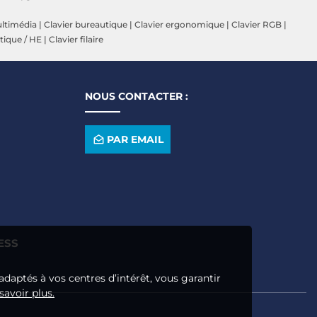
ultimédia
|
Clavier bureautique
|
Clavier ergonomique
|
Clavier RGB
|
tique / HE
|
Clavier filaire
NOUS CONTACTER :
PAR EMAIL
ESS
adaptés à vos centres d’intérêt, vous garantir
savoir plus.