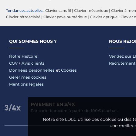
Tendances actuelles :
Clavier sans fil
|
Clavier mécanique
|
Clavier à me
Clavier rétroéclairé
|
Clavier pavé numérique
|
Clavier optique
|
Clavier
QUI SOMMES NOUS ?
NOUS REJO
Notre Histoire
Vendez sur 
CGV
/
Avis clients
Recrutement
Données personnelles
et
Cookies
Gérer mes cookies
Mentions légales
PAIEMENT EN 3/4X
Par carte bancaire à partir de 100€ d'achat.
Notre site LDLC utilise des cookies ou des t
une meilleure