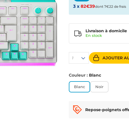
3 x
82€39
dont 7€22 de frais
Livraison à domicile
En
stock
AJOUTER AU
1
Couleur :
Blanc
Blanc
Noir
Repose-poignets off