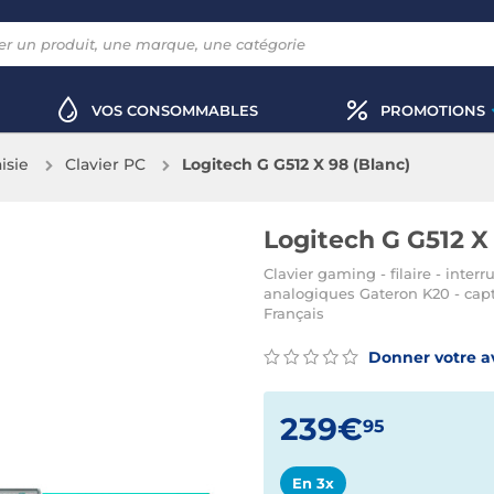
VOS CONSOMMABLES
PROMOTIONS
aisie
Clavier PC
Logitech G G512 X 98 (Blanc)
Logitech G G512 X
Clavier gaming - filaire - int
analogiques Gateron K20 - capt
Français
Donner votre a
239€
95
En 3x