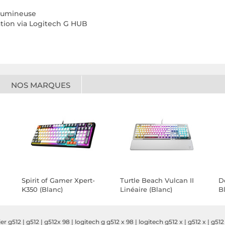
 lumineuse
ion via Logitech G HUB
NOS MARQUES
Spirit of Gamer Xpert-
Turtle Beach Vulcan II
D
K350 (Blanc)
Linéaire (Blanc)
B
ier g512
|
g512
|
g512x 98
|
logitech g g512 x 98
|
logitech g512 x
|
g512 x
|
g512