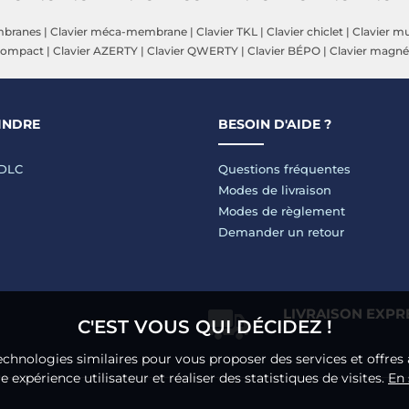
mbranes
|
Clavier méca-membrane
|
Clavier TKL
|
Clavier chiclet
|
Clavier m
 compact
|
Clavier AZERTY
|
Clavier QWERTY
|
Clavier BÉPO
|
Clavier magné
INDRE
BESOIN D'AIDE ?
LDLC
Questions fréquentes
Modes de livraison
Modes de règlement
Demander un retour
LIVRAISON EXPR
C'EST VOUS QUI DÉCIDEZ !
echnologies similaires pour vous proposer des services et offres 
 expérience utilisateur et réaliser des statistiques de visites.
En 