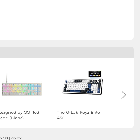
esigned by GG Red
The G-Lab Keyz Elite
The G-Lab 
lade (Blanc)
450
400 (Blan
 x 98
|
g512x