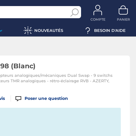
COMPTE
PANIER
NOUVEAUTÉS
BESOIN D'AIDE
 98 (Blanc)
errupteurs analogiques/mécaniques Dual Swap - 9 switchs
eurs TMR analogiques - rétro-éclairage RVB - AZERTY,
vis
Poser une question