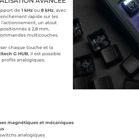
ALISATION AVANCÉE
rapport de
1 kHz
ou
8 kHz
, avec
enchement rapide sur les
e l’actionnement, un atout
, positionnés à 2,8 mm,
s commandes multicouches.
ser chaque touche et la
itech G HUB
, il est possible
profils analogiques.
ques magnétiques et mécaniques
us
 switchs analogiques