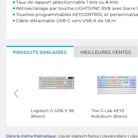
Taux de rapport sélectionnable 1 kHz ou 8 kHz
Rétroéclairage par touche LIGHTSYNC RVB avec barre
Touches programmables KEYCONTROL et personnalisat
Câble détachable USB-C vers USB-A de 1,8 m
PRODUITS SIMILAIRES
MEILLEURES VENTES
GG
Logitech G G316 X 98
The G-Lab KEYZ
leshot
(Blanc)
Rubidium (Blanc)
n Mod) +
et
Dans la même thématique :
clavier logitech france
|
claviers blanc
|
clav