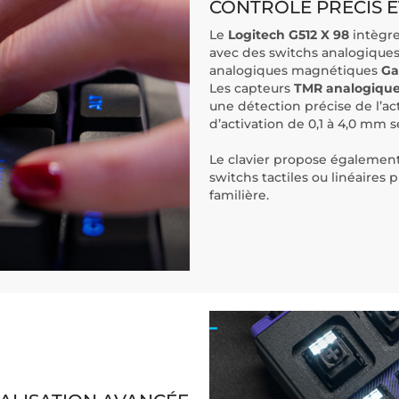
CONTRÔLE PRÉCIS 
Le
Logitech G512 X 98
intègre
avec des switchs analogique
analogiques magnétiques
Ga
Les capteurs
TMR analogiqu
une détection précise de l’act
d’activation de 0,1 à 4,0 mm s
Le clavier propose égalemen
switchs tactiles ou linéaires 
familière.