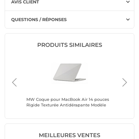
AVIS CLIENT
QUESTIONS / RÉPONSES
PRODUITS SIMILAIRES
ace Pro
MW Coque pour MacBook Air 14 pouces
MW Coqu
ée
Rigide Texturée Antidérapante Modèle
Rigide 
DotSkin Transparent
DotSkin
MEILLEURES VENTES