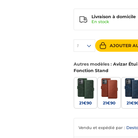
Livraison à domicile
En
stock
AJOUTER AU
1
Autres modèles :
Avizar Étui
Fonction Stand
21€90
21€90
21€9
Vendu et expédié par :
Desto