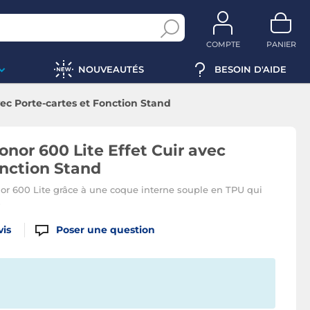
COMPTE
PANIER
NOUVEAUTÉS
BESOIN D'AIDE
vec Porte-cartes et Fonction Stand
onor 600 Lite Effet Cuir avec
onction Stand
onor 600 Lite grâce à une coque interne souple en TPU qui
s
vis
Poser une question