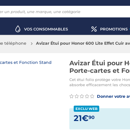
VOS CONSOMMABLES
PROMOTIONS
e téléphone
Avizar Étui pour Honor 600 Lite Effet Cuir a
Avizar Étui pour H
Porte-cartes et F
Cet étui folio protège votre H
absorbe efficacement les choc
Donner votre a
EXCLU WEB
21€
90