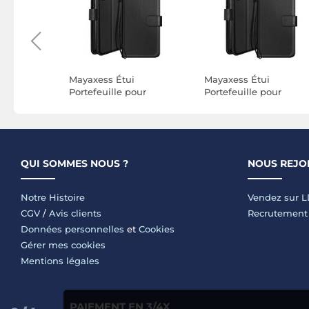
rtefeuille
Mayaxess Étui
Mayaxess Étui
 VII Effet
Portefeuille pour
Portefeuille pour
vec
Samsung Galaxy S21
Samsung Galaxy S21 F
ort
avec Dragonne Noir
avec Dragonne Noir
QUI SOMMES NOUS ?
NOUS REJO
Notre Histoire
Vendez sur 
CGV
/
Avis clients
Recrutement
Données personnelles
et
Cookies
Gérer mes cookies
Mentions légales
PAIEMENT EN 3/4X