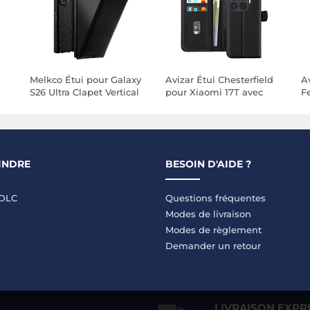
Melkco Étui pour Galaxy
Avizar Étui Chesterfield
Av
S26 Ultra Clapet Vertical
pour Xiaomi 17T avec
F
E
Compatible MagSafe /
Porte-Cartes et Support
M
Charge Qi2 Noir
e
ve
INDRE
BESOIN D'AIDE ?
LDLC
Questions fréquentes
Modes de livraison
Modes de règlement
Demander un retour
LIVRAISON EXPR