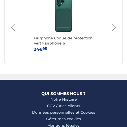
g
Fairphone Coque de protection
Ap
e
Vert Fairphone 6
iPh
95
24€
59
QUI SOMMES NOUS ?
Notre Histoire
CGV
/
Avis clients
Données personnelles
et
Cookies
Gérer mes cookies
Mentions légales