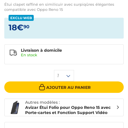
Étui clapet raffiné en similicuir avec surpiqûres élégantes
compatible avec Oppo Reno 15
EXCLU WEB
18€
90
Livraison à domicile
En
stock
1
AJOUTER AU PANIER
Autres modèles :
Avizar Étui Folio pour Oppo Reno 15 avec
Porte-cartes et Fonction Support Vidéo