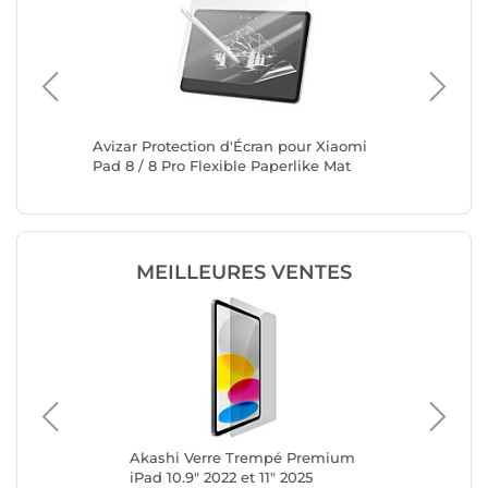
amsung
Avizar Protection d'Écran pour Xiaomi
Samsung
Pad 8 / 8 Pro Flexible Paperlike Mat
pour Sa
Transpa
MEILLEURES VENTES
rre
Akashi Verre Trempé Premium
Bel
on
iPad 10.9" 2022 et 11" 2025
Sc