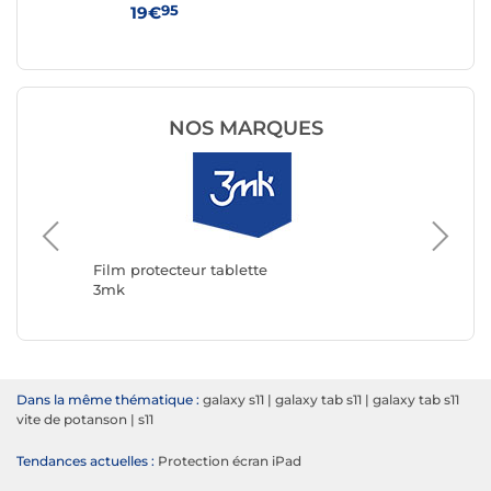
2
pou
95
19€
39
NOS MARQUES
Film pro
Avizar
Film protecteur tablette
3mk
Dans la même thématique :
galaxy s11
|
galaxy tab s11
|
galaxy tab s11
vite de potanson
|
s11
Tendances actuelles :
Protection écran iPad