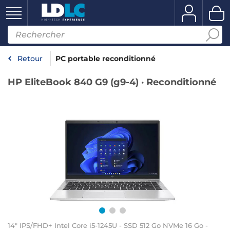
Retour
PC portable reconditionné
HP EliteBook 840 G9 (g9-4) · Reconditionné
14" IPS/FHD+ Intel Core i5-1245U - SSD 512 Go NVMe 16 Go -