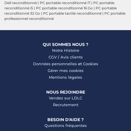
Dell reconditionné
|
PC portable reconditionné i7
|
PC portable
reconditionné i5
|
PC portable reconditionné 16 Go
|
PC portable
reconditionné 32 Go
|
PC portable tactile reconditionné
|
PC portable
professionnel reconditionné
QUI SOMMES NOUS ?
Notre Histoire
CGV
/
Avis clients
Données personnelles
et
Cookies
Gérer mes cookies
Mentions légales
NOUS REJOINDRE
Vendez sur LDLC
Recrutement
BESOIN D'AIDE ?
Questions fréquentes