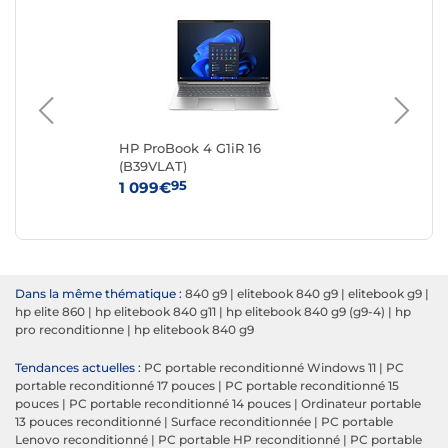
HP ProBook 4 G1iR 16
La
(B39VLAT)
13,
95
1 099€
18
Dans la même thématique :
840 g9
|
elitebook 840 g9
|
elitebook g9
|
hp elite 860
|
hp elitebook 840 g11
|
hp elitebook 840 g9 (g9-4)
|
hp
pro reconditionne
|
hp elitebook 840 g9
Tendances actuelles :
PC portable reconditionné Windows 11
|
PC
portable reconditionné 17 pouces
|
PC portable reconditionné 15
pouces
|
PC portable reconditionné 14 pouces
|
Ordinateur portable
13 pouces reconditionné
|
Surface reconditionnée
|
PC portable
Lenovo reconditionné
|
PC portable HP reconditionné
|
PC portable