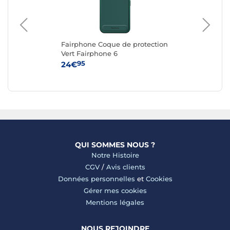
Fairphone Coque de protection
Fa
G
Vert Fairphone 6
Re
6
95
24€
24
QUI SOMMES NOUS ?
Notre Histoire
CGV
/
Avis clients
Données personnelles
et
Cookies
Gérer mes cookies
Mentions légales
NOUS REJOINDRE