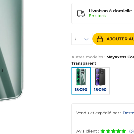
Livraison à domicile
En
stock
AJOUTER AU
1
Autres modèles :
Mayaxess Coq
Transparent
18€90
18€90
Vendu et expédié par :
Desto
Avis client :
(3)