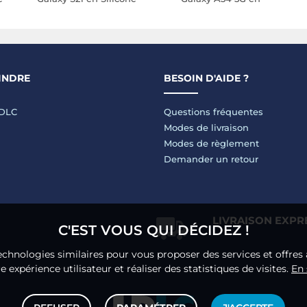
s
avec Coins Renforcés
Silicone Souple avec
t
Antichocs Transparent
Coins Renforcés
Transparent
INDRE
BESOIN D'AIDE ?
LDLC
Questions fréquentes
Modes de livraison
Modes de règlement
Demander un retour
LIVRAISON EXPR
C'EST VOUS QUI DÉCIDEZ !
echnologies similaires pour vous proposer des services et offres 
 expérience utilisateur et réaliser des statistiques de visites.
En 