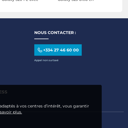
Coins Renforcés
Silicone avec Coins
Silicon
Antichocs en Silicone
Renforcés Antichocs
Renforc
Transparent
Transparent
Tra
NOUS CONTACTER :
+334 27 46 60 00
Appel non surtaxé
ESS
adaptés à vos centres d’intérêt, vous garantir
savoir plus.