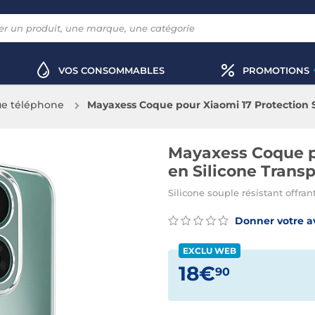
VOS CONSOMMABLES
PROMOTIONS
e téléphone
Mayaxess Coque pour Xiaomi 17 Protection 
Mayaxess Coque p
en Silicone Trans
Silicone souple résistant offran
Donner votre a
EXCLU WEB
18€
90