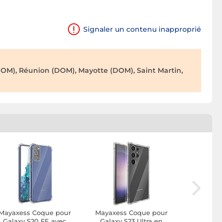
Signaler un contenu inapproprié
OM), Réunion (DOM), Mayotte (DOM), Saint Martin,
Mayaxess Coque pour
Mayaxess Coque pour
Mayaxes
Galaxy S20 FE avec
Galaxy S23 Ultra en
Galaxy 