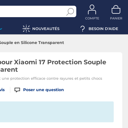
COMPTE
PANIER
NOUVEAUTÉS
BESOIN D'AIDE
Souple en Silicone Transparent
our Xiaomi 17 Protection Souple
parent
t une protection efficace contre rayures et petits chocs
vis
Poser une question