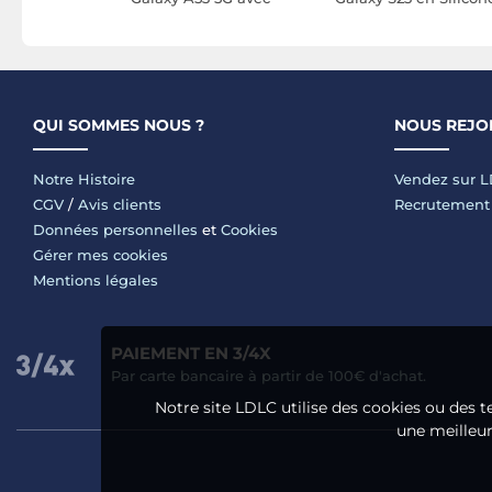
uple avec
Coins Renforcés
avec Coins Renforcé
forcés
AntiChocs en Silicone
Antichocs Transparen
Transparent
QUI SOMMES NOUS ?
NOUS REJO
Notre Histoire
Vendez sur 
CGV
/
Avis clients
Recrutement
Données personnelles
et
Cookies
Gérer mes cookies
Mentions légales
PAIEMENT EN 3/4X
Par carte bancaire à partir de 100€ d'achat.
Notre site LDLC utilise des cookies ou des t
une meilleure