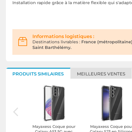
Installation rapide grâce à la matière flexible qui s'ada
Informations logistiques :
Destinations livrables :
France (métropolitaine
Saint Barthélémy.
PRODUITS SIMILAIRES
MEILLEURES VENTES
ue pour
Mayaxess Coque pour
Mayaxess Coque pou
Smart en
Galaxy A53 5G avec
Galaxy S23 en Silicon