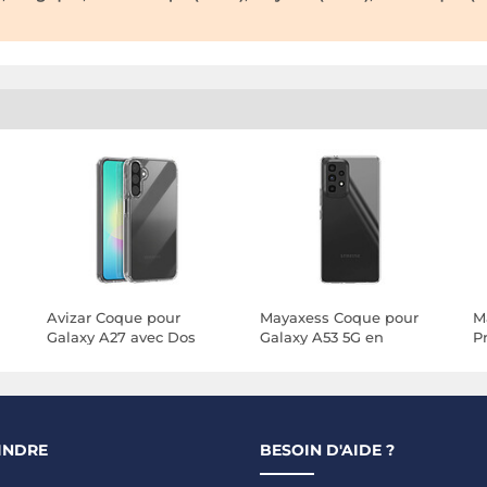
Avizar Coque pour
Mayaxess Coque pour
M
Galaxy A27 avec Dos
Galaxy A53 5G en
P
Rigide et Contour
Silicone Gel avec Bords
S
Souple
Surélevés Transparent
T
T
INDRE
BESOIN D'AIDE ?