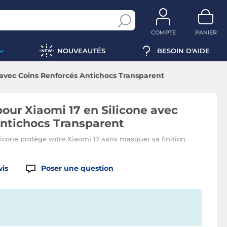
COMPTE
PANIER
NOUVEAUTÉS
BESOIN D'AIDE
avec Coins Renforcés Antichocs Transparent
ur Xiaomi 17 en Silicone avec
ntichocs Transparent
licone protège votre Xiaomi 17 sans masquer sa finition
vis
Poser une question