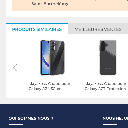
Saint Barthélémy.
PRODUITS SIMILAIRES
MEILLEURES VENTES
ue pour
Mayaxess Coque pour
Mayaxess Coque pour
Silicone
Galaxy A34 5G en
Galaxy A27 Protection
otection
Silicone Gel Souple
Souple en Silicone
sparent
Protection Antichoc
Transparent
Transparent
QUI SOMMES NOUS ?
NOUS REJO