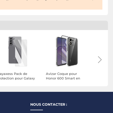
ayaxess Pack de
Avizar Coque pour
Mayaxess 
rotection pour Galaxy
Honor 600 Smart en
Galaxy S22
21 avec Coque et Verre
Silicone Souple 2mm
Protection
rempé Résistants
avec Verre Trempé HD
Silicone G
ransparent
NOUS CONTACTER :