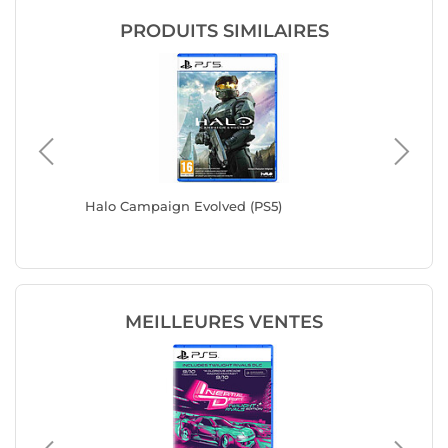
PRODUITS SIMILAIRES
 (PS5)
Halo Campaign Evolved (PS5)
Echoes o
MEILLEURES VENTES