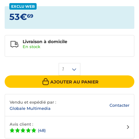
EXCLU WEB
53€
69
Livraison à domicile
En
stock
1
AJOUTER AU PANIER
Vendu et expédié par :
Contacter
Globale Multimedia
Avis client :
(48)