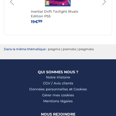
xe
Inertial Drift Twilight Rivals
Mar
Edition PS5
99
19€
44
Dans la même thématique :
pragma
|
pramata
|
pragmata
QUI SOMMES NOUS ?
Notre Histoire
CGV
/
Avis clients
Données personnelles
et
Cookies
Gérer mes cookies
Mentions légales
NOUS REJOINDRE