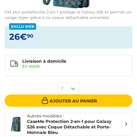
Cet étui portefeuille 2-en-1 protège le Galaxy S26 et permet un
usage léger grâce à sa coque détachable aimantée
EXCLU WEB
26€
90
Livraison à domicile
En
stock
1
AJOUTER AU PANIER
Autres modèles :
CaseMe Protection 2-en-1 pour Galaxy
S26 avec Coque Détachable et Porte-
Monnaie Bleu