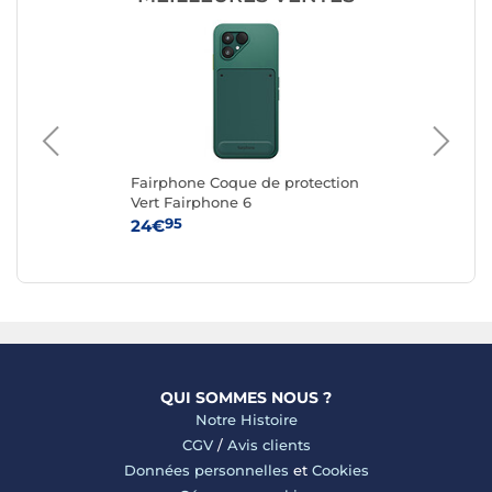
g
Fairphone Coque de protection
Ap
e
Vert Fairphone 6
iPh
95
24€
59
QUI SOMMES NOUS ?
Notre Histoire
CGV
/
Avis clients
Données personnelles
et
Cookies