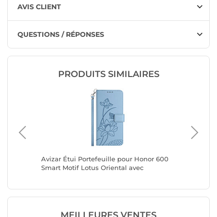
AVIS CLIENT
QUESTIONS / RÉPONSES
PRODUITS SIMILAIRES
Honor
Avizar Étui Portefeuille pour Honor 600
Avizar É
nction
Smart Motif Lotus Oriental avec
avec Pro
Dragonne
Vidéo
MEILLEURES VENTES