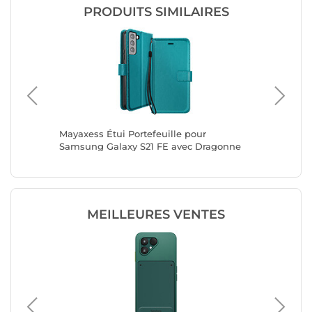
PRODUITS SIMILAIRES
Galaxy
Mayaxess Étui Portefeuille pour
Mayaxess
tand
Samsung Galaxy S21 FE avec Dragonne
Samsung
Turquoise
Turquoi
MEILLEURES VENTES