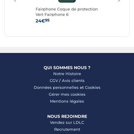
Fairphone Coque de protection
Ap
G
Vert Fairphone 6
iPh
95
24€
59
QUI SOMMES NOUS ?
Notre Histoire
CGV
/
Avis clients
Données personnelles
et
Cookies
Gérer mes cookies
Mentions légales
NOUS REJOINDRE
Vendez sur LDLC
Recrutement