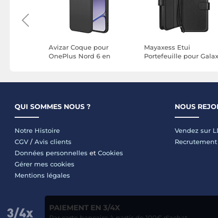
ue pour
Avizar Coque pour
Mayaxess Etui
 avec
OnePlus Nord 6 en
Portefeuille pour Gala
f
Silicone Soft-Touch Anti-
A34 5G avec Dragonne
 Anneau
Chocs
et Support Vidéo Noir
oir
QUI SOMMES NOUS ?
NOUS REJO
Notre Histoire
Vendez sur 
CGV
/
Avis clients
Recrutement
Données personnelles
et
Cookies
Gérer mes cookies
Mentions légales
PAIEMENT EN 3/4X
Par carte bancaire à partir de 100€ d'achat.