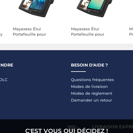
Mayaxess Étui
Mayaxess Étui
M
xy
Portefeuille pour
Portefeuille pour
Po
Samsung Galaxy S20
Samsung Galaxy A26
S
Anti-RFID avec Coque
Anti-RFID avec Coque
P
Détachable Noir
Détachable Noir
a
N
INDRE
BESOIN D'AIDE ?
LDLC
Questions fréquentes
Modes de livraison
Modes de règlement
Demander un retour
LIVRAISON EXPR
C'EST VOUS QUI DÉCIDEZ !