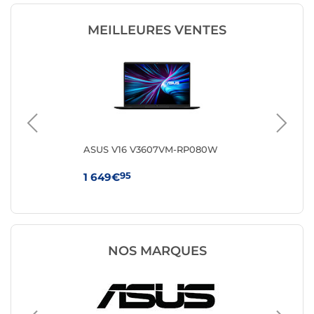
MEILLEURES VENTES
Q-
ASUS V16 V3607VM-RP080W
HP 
95
1 649€
64
NOS MARQUES