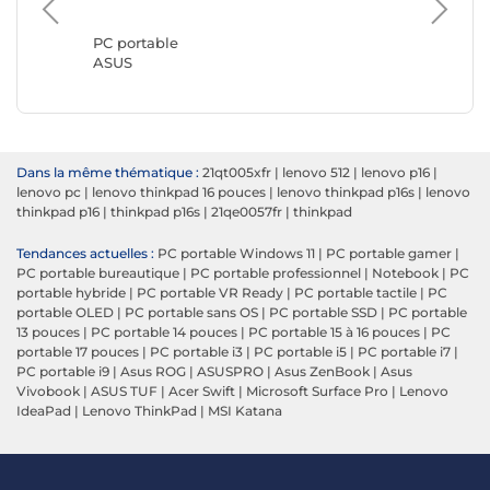
PC portable
PC port
ASUS
Lenovo
Dans la même thématique :
21qt005xfr
|
lenovo 512
|
lenovo p16
|
lenovo pc
|
lenovo thinkpad 16 pouces
|
lenovo thinkpad p16s
|
lenovo
thinkpad p16
|
thinkpad p16s
|
21qe0057fr
|
thinkpad
Tendances actuelles :
PC portable Windows 11
|
PC portable gamer
|
PC portable bureautique
|
PC portable professionnel
|
Notebook
|
PC
portable hybride
|
PC portable VR Ready
|
PC portable tactile
|
PC
portable OLED
|
PC portable sans OS
|
PC portable SSD
|
PC portable
13 pouces
|
PC portable 14 pouces
|
PC portable 15 à 16 pouces
|
PC
portable 17 pouces
|
PC portable i3
|
PC portable i5
|
PC portable i7
|
PC portable i9
|
Asus ROG
|
ASUSPRO
|
Asus ZenBook
|
Asus
Vivobook
|
ASUS TUF
|
Acer Swift
|
Microsoft Surface Pro
|
Lenovo
IdeaPad
|
Lenovo ThinkPad
|
MSI Katana