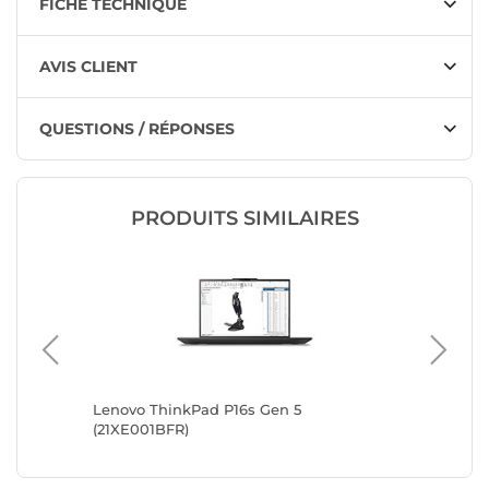
FICHE TECHNIQUE
AVIS CLIENT
QUESTIONS / RÉPONSES
PRODUITS SIMILAIRES
Lenovo ThinkPad P16s Gen 5
Lenovo 
(21XE001BFR)
(21QV00