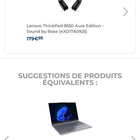
Lenovo ThinkPad 8550 Aura Edition -
Lenovo 
Sound by Bose (4XD1T60925)
65W (4
95
95
179€
149€
SUGGESTIONS DE PRODUITS
ÉQUIVALENTS :