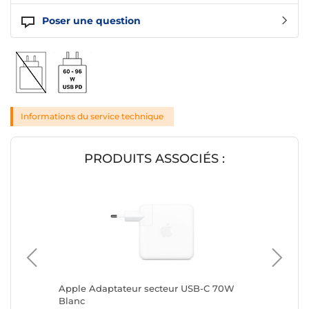
Poser une question
Informations du service technique
PRODUITS ASSOCIÉS :
Verre
Apple Adaptateur secteur USB-C 70W
Apple A
réglable
Blanc
Blanc (