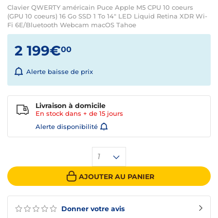
Clavier QWERTY américain Puce Apple M5 CPU 10 coeurs
(GPU 10 coeurs) 16 Go SSD 1 To 14" LED Liquid Retina XDR Wi-
Fi 6E/Bluetooth Webcam macOS Tahoe
2 199€
00
Alerte baisse de prix
Livraison à domicile
En stock dans + de
15 jours
Alerte disponibilité
1
AJOUTER AU PANIER
Donner votre avis