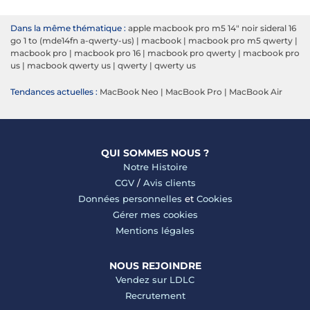
Dans la même thématique :
apple macbook pro m5 14" noir sideral 16
go 1 to (mde14fn a-qwerty-us)
|
macbook
|
macbook pro m5 qwerty
|
macbook pro
|
macbook pro 16
|
macbook pro qwerty
|
macbook pro
us
|
macbook qwerty us
|
qwerty
|
qwerty us
Tendances actuelles :
MacBook Neo
|
MacBook Pro
|
MacBook Air
QUI SOMMES NOUS ?
Notre Histoire
CGV
/
Avis clients
Données personnelles
et
Cookies
Gérer mes cookies
Mentions légales
NOUS REJOINDRE
Vendez sur LDLC
Recrutement