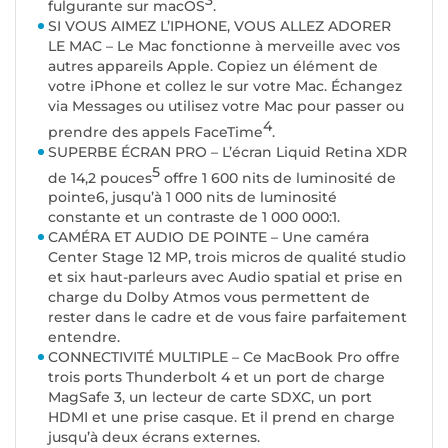
3
fulgurante sur macOS
.
SI VOUS AIMEZ L’IPHONE, VOUS ALLEZ ADORER
LE MAC – Le Mac fonctionne à merveille avec vos
autres appareils Apple. Copiez un élément de
votre iPhone et collez le sur votre Mac. Échangez
via Messages ou utilisez votre Mac pour passer ou
4
prendre des appels FaceTime
.
SUPERBE ÉCRAN PRO – L’écran Liquid Retina XDR
5
de 14,2 pouces
offre 1 600 nits de luminosité de
pointe6, jusqu’à 1 000 nits de luminosité
constante et un contraste de 1 000 000:1.
CAMÉRA ET AUDIO DE POINTE – Une caméra
Center Stage 12 MP, trois micros de qualité studio
et six haut-parleurs avec Audio spatial et prise en
charge du Dolby Atmos vous permettent de
rester dans le cadre et de vous faire parfaitement
entendre.
CONNECTIVITÉ MULTIPLE – Ce MacBook Pro offre
trois ports Thunderbolt 4 et un port de charge
MagSafe 3, un lecteur de carte SDXC, un port
HDMI et une prise casque. Et il prend en charge
jusqu’à deux écrans externes.