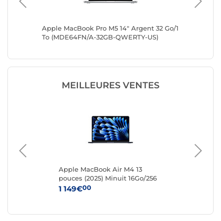
déral
Apple MacBook Pro M5 14" Argent 32 Go/1
Apple Ma
To (MDE64FN/A-32GB-QWERTY-US)
Go/1 To
MEILLEURES VENTES
4"
Apple MacBook Air M4 13
Ap
pouces (2025) Minuit 16Go/256
pou
Go (MW123FN/A)
Go
00
1 149€
1 