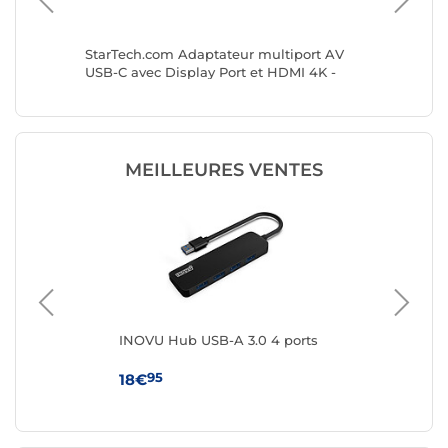
StarTech.com Adaptateur multiport AV
ICY BOX
USB-C avec Display Port et HDMI 4K -
Hub USB 4 ports, Lecteur de carte SD et
PD
MEILLEURES VENTES
INOVU Hub USB-A 3.0 4 ports
IN
por
95
18€
7€