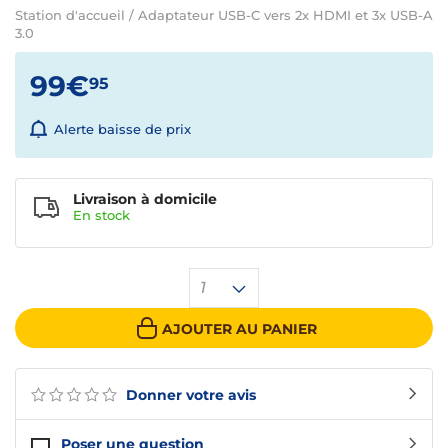
Station d'accueil / Adaptateur USB-C vers 2x HDMI et 3x USB-A
3.0
99€
95
Alerte baisse de prix
Livraison à domicile
En
stock
1
AJOUTER AU PANIER
Donner votre avis
Poser une question