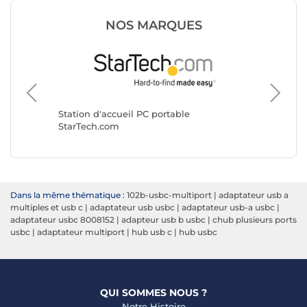
NOS MARQUES
Station 
i-tec
Station d'accueil PC portable
StarTech.com
Dans la même thématique :
102b-usbc-multiport
|
adaptateur usb a
multiples et usb c
|
adaptateur usb usbc
|
adaptateur usb-a usbc
|
adaptateur usbc 8008152
|
adapteur usb b usbc
|
chub plusieurs ports
usbc
|
adaptateur multiport
|
hub usb c
|
hub usbc
QUI SOMMES NOUS ?
Notre Histoire