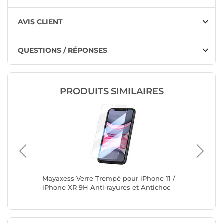
AVIS CLIENT
QUESTIONS / RÉPONSES
PRODUITS SIMILAIRES
r iPhone
Mayaxess Verre Trempé pour iPhone 11 /
Mayaxes
angée
iPhone XR 9H Anti-rayures et Antichoc
13 Pro D
Transparent