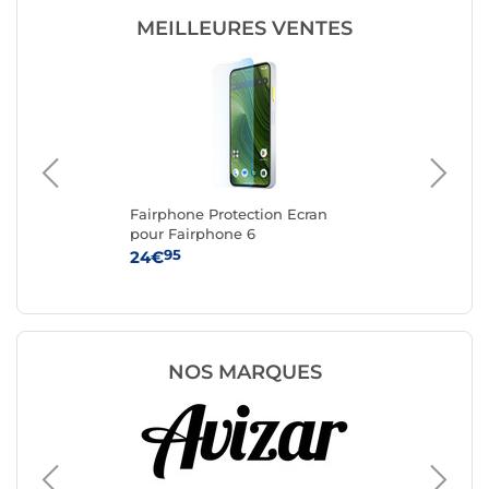
MEILLEURES VENTES
Fairphone Protection Ecran
Ak
pour Fairphone 6
iPh
95
24€
10
NOS MARQUES
Protecti