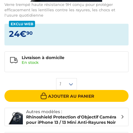
Verre trempé haute résistance 9H conçu pour protéger
efficacement les lentilles contre les rayures, les chocs et
l'usure quotidienne
EXCLU WEB
24€
90
Livraison à domicile
En
stock
1
AJOUTER AU PANIER
Autres modèles :
Rhinoshield Protection d'Objectif Caméra
pour iPhone 13 / 13 Mini Anti-Rayures Noir