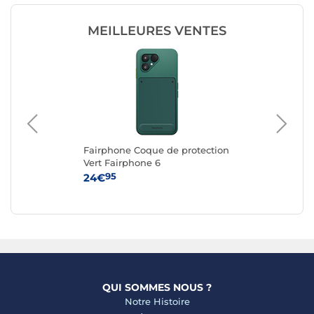
MEILLEURES VENTES
Fairphone Coque de protection
Fa
ble
Vert Fairphone 6
Re
n
6
95
24€
24
QUI SOMMES NOUS ?
Notre Histoire