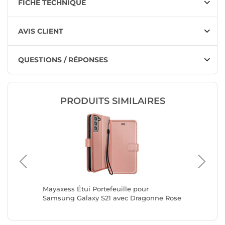
FICHE TECHNIQUE
AVIS CLIENT
QUESTIONS / RÉPONSES
PRODUITS SIMILAIRES
/ 600
Mayaxess Étui Portefeuille pour
Mayaxess
n
Samsung Galaxy S21 avec Dragonne Rose
Samsung
gold
Rose go