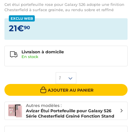
Cet étui portefeuille rose pour Galaxy S26 adopte une finition
Chesterfield à surface grainée, au rendu sobre et raffiné
EXCLU WEB
21€
90
Livraison à domicile
En
stock
1
AJOUTER AU PANIER
Autres modèles :
Avizar Étui Portefeuille pour Galaxy S26
Série Chesterfield Grainé Fonction Stand