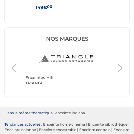
00
149€
29
NOS MARQUES
Enceinte
JBL
Enceintes Hifi
TRIANGLE
Dans la même thématique :
enceinte indiana
Tendances actuelles :
Enceinte home cinema
|
Enceinte bibliothèque
|
Enceinte colonne
|
Enceinte encastrable
|
Enceinte centrale
|
Enceinte