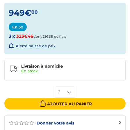
949€
00
En 3x
3 x
323€46
dont 21€38 de frais
Alerte baisse de prix
Livraison à domicile
En
stock
1
AJOUTER AU PANIER
Donner votre avis