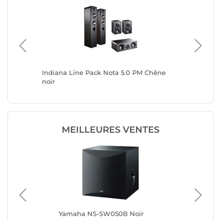
oir
Indiana Line Pack Nota 5.0 PM Chêne
Indiana
noir
MEILLEURES VENTES
P7
Yamaha NS-SW050B Noir
Tri