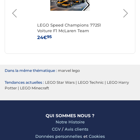
LEGO Speed Champions 77251
LE
Voiture F1 McLaren Team
MCL38
95
24€
54
Dans la même thématique :
marvel lego
Tendances actuelles :
LEGO Star Wars
|
LEGO Technic
|
LEGO Harry
Potter
|
LEGO Minecraft
QUI SOMMES NOUS ?
Notre Histoire
CGV
/
Avis clients
Données personnelles
et
Cookies