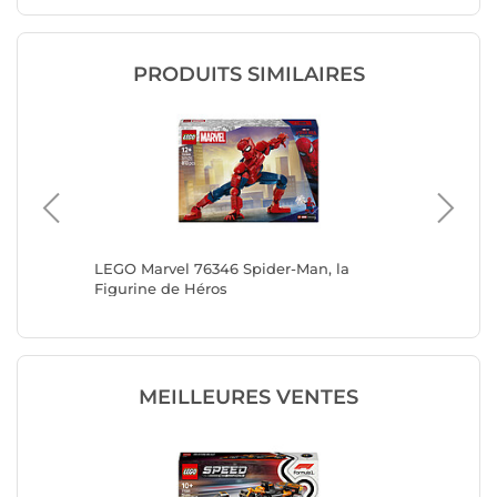
PRODUITS SIMILAIRES
le
LEGO Marvel 76346 Spider-Man, la
LEGO Ma
 l'arbre
Figurine de Héros
Prison 
MEILLEURES VENTES