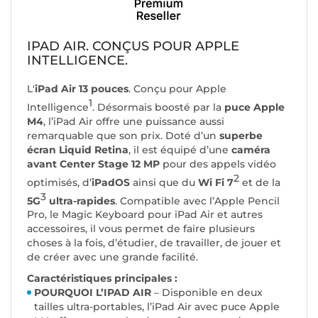
IPAD AIR. CONÇUS POUR APPLE
INTELLIGENCE.
L'
iPad Air 13 pouces
. Conçu pour Apple
1
Intelligence
. Désormais boosté par la
puce Apple
M4
, l’iPad Air offre une puissance aussi
remarquable que son prix. Doté d’un
superbe
écran Liquid Retina
, il est équipé d’une
caméra
avant Center Stage 12 MP
pour des appels vidéo
2
optimisés, d’
iPadOS
ainsi que du
Wi Fi 7
et de la
3
5G
ultra-rapides
. Compatible avec l’Apple Pencil
Pro, le Magic Keyboard pour iPad Air et autres
accessoires, il vous permet de faire plusieurs
choses à la fois, d’étudier, de travailler, de jouer et
de créer avec une grande facilité.
Caractéristiques principales :
POURQUOI L’IPAD AIR
– Disponible en deux
tailles ultra-portables, l’iPad Air avec puce Apple