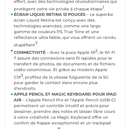
effort, avec des technologies révolutionnaires qui
1
protègent votre vie privée à chaque étape
.
ÉCRAN LIQUID RETINA 13 POUCES
– Le superbe
écran Liquid Retina est conçu avec des
technologies avancées, comme une large
gamme de couleurs P3, True Tone et une
réflectance ultra faible, qui vous offrent un rendu
7
stupéfiant
.
2
CONNECTIVITÉ
– Avec la puce Apple N1
, le Wi Fi
7 assure des connexions sans fil rapides pour le
transfert de photos, de documents et de fichiers
vidéo volumineux. Et grâce au modem Apple
3
C1X
, profitez de la vitesse fulgurante de la 5G
pour garder le contact dans encore plus
d’endroits.
APPLE PENCIL ET MAGIC KEYBOARD POUR IPAD
AIR
– L’Apple Pencil Pro et l’Apple Pencil (USB-C)
permettent un contrôle intuitif et précis pour
dessiner, prendre des notes et laisser libre cours
à votre créativité. Le Magic Keyboard offre un
confort de frappe exceptionnel et un trackpad
8