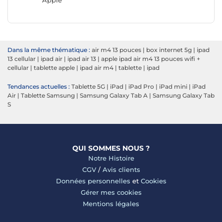
Apple
Dans la même thématique :
air m4 13 pouces
|
box internet 5g
|
ipad
13 cellular
|
ipad air
|
ipad air 13
|
apple ipad air m4 13 pouces wifi +
cellular
|
tablette apple
|
ipad air m4
|
tablette
|
ipad
Tendances actuelles :
Tablette 5G
|
iPad
|
iPad Pro
|
iPad mini
|
iPad
Air
|
Tablette Samsung
|
Samsung Galaxy Tab A
|
Samsung Galaxy Tab
S
QUI SOMMES NOUS ?
Notre Histoire
CGV
/
Avis clients
Données personnelles
et
Cookies
Gérer mes cookies
Mentions légales