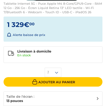
Tablette Internet 5G - Puce Apple M4 8-Core/GPU9-Core - RAM
12 Go - 256 Go - Écran Liquid Retina 13" LED tactile - Wi-Fi
7/Bluetooth 6 - Webcam - Touch ID - USB-C - iPadOS 26
1 329€
00
Alerte baisse de prix
Livraison à domicile
En
stock
1
AJOUTER AU PANIER
Taille de l'écran :
13 pouces