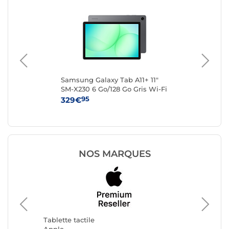
"
Samsung Galaxy Tab A11+ 11"
Len
G
SM-X230 6 Go/128 Go Gris Wi-Fi
(Z
95
329€
19
NOS MARQUES
Tablette
Samsun
Tablette tactile