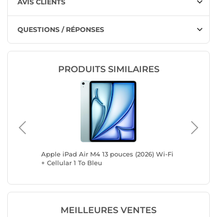
AVIS CLIENTS
QUESTIONS / RÉPONSES
PRODUITS SIMILAIRES
6) Wi-Fi
Apple iPad Air M4 13 pouces (2026) Wi-Fi
Apple iP
+ Cellular 1 To Bleu
+ Cellul
MEILLEURES VENTES