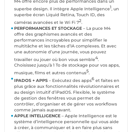
M4 offre encore plus de performances dans un
1
superbe design. Il intègre Apple Intelligence
, un
superbe écran Liquid Retina, Touch ID, des
2
caméras avancées et le Wi Fi 7
.
PERFORMANCES ET STOCKAGE
– La puce M4
offre des graphismes avancés et des
performances incroyables pour simplifier le
multitâche et les tâches d’IA complexes. Et avec
une autonomie d’une journée, vous pouvez
4
travailler ou jouer où bon vous semble
.
Choisissez jusqu’à 1 To de stockage pour vos apps,
5
musique, films et autres contenus
.
6
IPADOS + APPS
– Exécutez des apps
et faites en
plus grâce aux fonctionnalités révolutionnaires et
au design intuitif d’iPadOS. Flexible, le système
de gestion des fenêtres vous permet de
contrôler, d’organiser et de gérer vos workflows
comme jamais auparavant.
APPLE INTELLIGENCE
– Apple Intelligence est le
système d’intelligence personnelle qui vous aide
à créer, à communiquer et à en faire plus sans