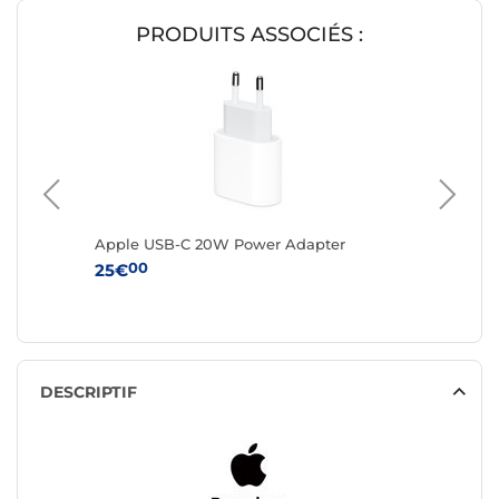
PRODUITS ASSOCIÉS :
de
Apple USB-C 20W Power Adapter
Apple A
USB-C 3
00
25€
00
65€
DESCRIPTIF