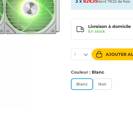
3 x
82€39
dont 7€22 de frais
Livraison à domicile
En
stock
AJOUTER AU
1
Couleur :
Blanc
Blanc
Noir