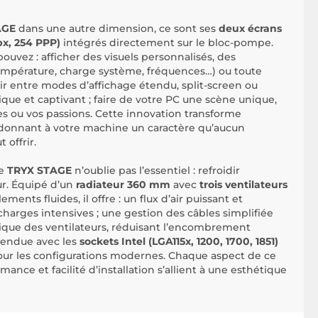
AGE
dans une autre dimension, ce sont ses
deux écrans
px, 254 PPP)
intégrés directement sur le bloc-pompe.
pouvez : afficher des visuels personnalisés, des
température, charge système, fréquences…) ou toute
sir entre modes d’affichage étendu, split-screen ou
que et captivant ; faire de votre PC une scène unique,
es ou vos passions. Cette innovation transforme
, donnant à votre machine un caractère qu’aucun
 offrir.
le
TRYX STAGE
n’oublie pas l’essentiel : refroidir
ur. Équipé d’un
radiateur 360 mm
avec
trois ventilateurs
ements fluides, il offre : un flux d’air puissant et
 charges intensives ; une gestion des câbles simplifiée
ique des ventilateurs, réduisant l’encombrement
étendue avec les
sockets Intel (LGA115x, 1200, 1700, 1851)
pour les configurations modernes. Chaque aspect de ce
ance et facilité d’installation s’allient à une esthétique