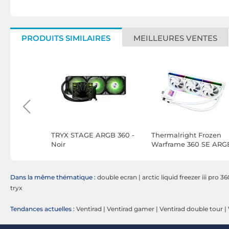
PRODUITS SIMILAIRES
MEILLEURES VENTES
Levita
TRYX STAGE ARGB 360 -
Thermalright Frozen
GB (Blanc)
Noir
Warframe 360 SE ARG
V2 - Blanc
Dans la même thématique :
double ecran
|
arctic liquid freezer iii pro 
tryx
Tendances actuelles :
Ventirad
|
Ventirad gamer
|
Ventirad double tour
|