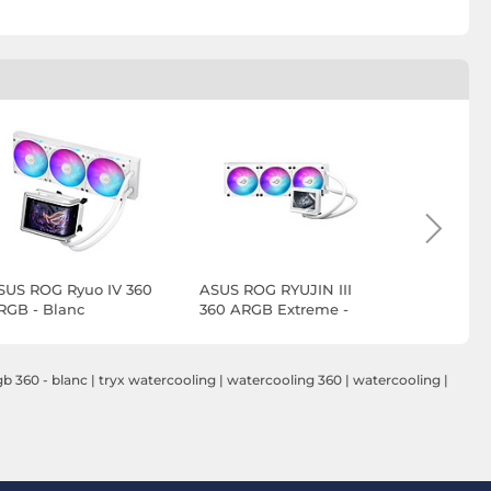
SUS ROG Ryuo IV 360
ASUS ROG RYUJIN III
TRYX PA
RGB - Blanc
360 ARGB Extreme -
ARGB 360 
Blanc
gb 360 - blanc
|
tryx watercooling
|
watercooling 360
|
watercooling
|