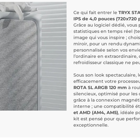
Ce qui fait entrer le
TRYX ST
IPS de 4,0 pouces (720x720 
Grâce au logiciel dédié, vous 
statistiques en temps réel (
image qui vous inspire ; choi
miroir, pour un rendu dynami
personnalisée selon vos envi
l’ordinaire en extraordinaire
refroidisseur classique ne peut
Sous son look spectaculaire, 
efficacement votre processe
ROTA SL ARGB 120 mm
à roul
silencieux, optimisé pour les
grâce à la connexion magnét
interne ; une compatibilité 
et AMD (AM4, AM5)
, idéale 
kit est pensé pour que perform
exceptionnelle.