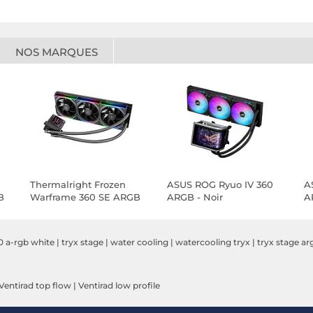
NOS MARQUES
Thermalright Frozen
ASUS ROG Ryuo IV 360
A
B
Warframe 360 SE ARGB
ARGB - Noir
A
V2 - Noir
360 a-rgb white
|
tryx stage
|
water cooling
|
watercooling tryx
|
tryx stage ar
Ventirad top flow
|
Ventirad low profile