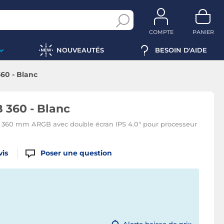
COMPTE
PANIER
NOUVEAUTÉS
BESOIN D'AIDE
60 - Blanc
360 - Blanc
n 360 mm ARGB avec double écran IPS 4.0" pour processeur
vis
Poser une question