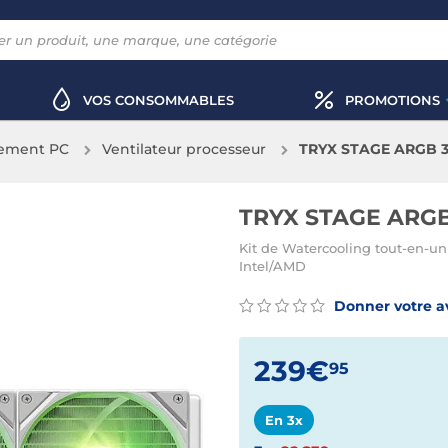
VOS CONSOMMABLES
PROMOTIONS
sement PC
Ventilateur processeur
TRYX STAGE ARGB 3
TRYX STAGE ARGB 
Kit de Watercooling tout-en-u
Intel/AMD
Donner votre a
239€
95
En 3x