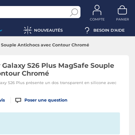
COMPTE
PANIER
NOUVEAUTÉS
BESOIN D'AIDE
e Souple Antichocs avec Contour Chromé
 Galaxy S26 Plus MagSafe Souple
ontour Chromé
xy S26 Plus présente un dos transparent en silicone avec
vis
Poser une question