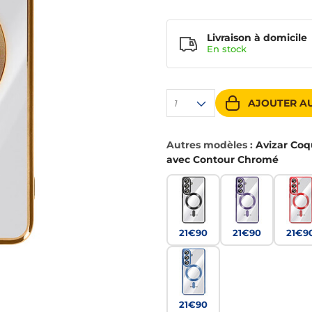
Livraison à domicile
En
stock
AJOUTER AU
1
Autres modèles :
Avizar Coq
avec Contour Chromé
21€90
21€90
21€9
21€90