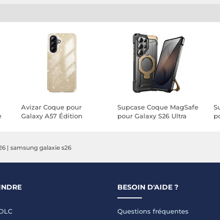
Avizar Coque pour
Supcase Coque MagSafe
S
e
Galaxy A57 Édition
pour Galaxy S26 Ultra
p
Glitter avec Bord
Unicorn Beetle Grip
B
Caméra Surélevé
Antichoc Militaire 4.5m
M
Dorée
26
|
samsung galaxie s26
INDRE
BESOIN D'AIDE ?
LDLC
Questions fréquentes