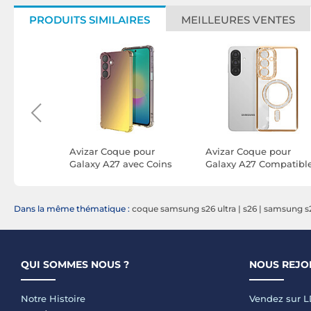
PRODUITS SIMILAIRES
MEILLEURES VENTES
pour
Avizar Coque pour
Avizar Coque pour
 MagSafe
Galaxy A27 avec Coins
Galaxy A27 Compatibl
ocs avec
Renforcés Effet Dégradé
MagSafe avec Contour
mé
Translucide
Strassé
Dans la même thématique :
coque samsung s26 ultra
|
s26
|
samsung s
QUI SOMMES NOUS ?
NOUS REJO
Notre Histoire
Vendez sur 