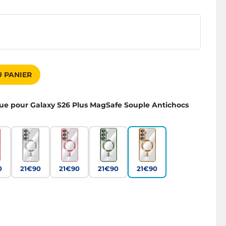
 PANIER
ue pour Galaxy S26 Plus MagSafe Souple Antichocs
0
21€90
21€90
21€90
21€90