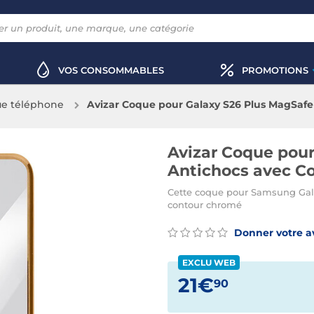
VOS CONSOMMABLES
PROMOTIONS
e téléphone
Avizar Coque pour Galaxy S26 Plus MagSaf
Avizar Coque pour
Antichocs avec C
Cette coque pour Samsung Gala
contour chromé
Donner votre a
EXCLU WEB
21€
90