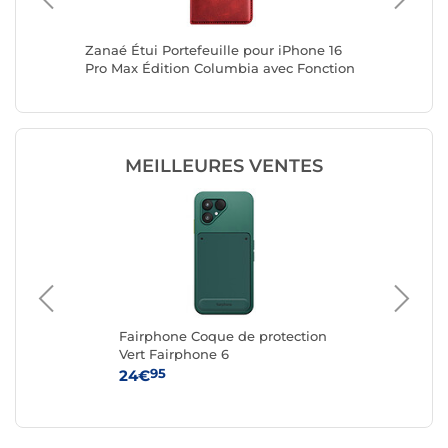
one 17e
Zanaé Étui Portefeuille pour iPhone 16
Zanaé Ét
ort
Pro Max Édition Columbia avec Fonction
Pro Max
Support Rouge
Support
MEILLEURES VENTES
Fairphone Coque de protection
Ap
G
Vert Fairphone 6
iPh
95
24€
59