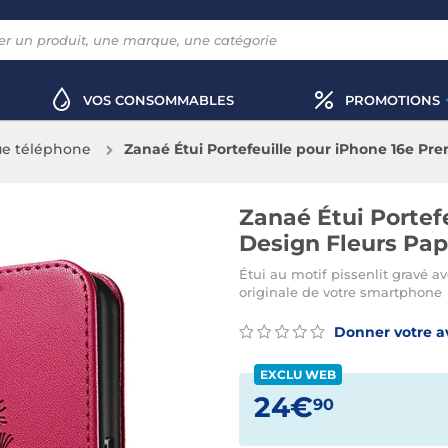
VOS CONSOMMABLES
PROMOTIONS
e téléphone
Zanaé Étui Portefeuille pour iPhone 16e Pr
Zanaé Étui Portef
Design Fleurs Pap
Étui au motif pissenlit gravé a
originale de votre smartphone
Donner votre a
EXCLU WEB
24€
90