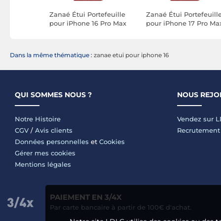
rtefeuille
Zanaé Étui Portefeuille
Zanaé Étui Portefeuill
7e Motif
pour iPhone 16 Pro Max
pour iPhone 17 Pro Ma
onction
Édition Columbia avec
Édition Columbia avec
Fonction Support Rouge
Fonction Support Rou
Dans la même thématique :
zanae etui pour iphone 16
QUI SOMMES NOUS ?
NOUS REJO
Notre Histoire
Vendez sur 
CGV
/
Avis clients
Recrutement
Données personnelles
et
Cookies
Gérer mes cookies
Mentions légales
PAIEMENT EN 3/4X
Par carte bancaire à partir de 100€ d'achat.