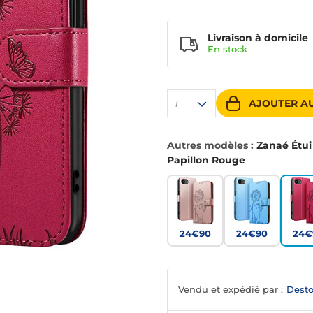
Livraison à domicile
En
stock
AJOUTER AU
1
Autres modèles :
Zanaé Étui
Papillon Rouge
24€90
24€90
24€
Vendu et expédié par :
Desto