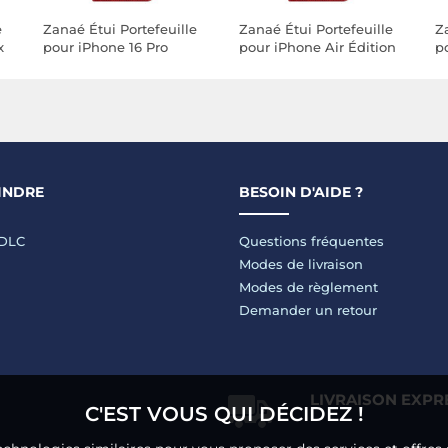
e
Zanaé Étui Portefeuille
Zanaé Étui Portefeuille
Z
x
pour iPhone 16 Pro
pour iPhone Air Édition
p
Édition Columbia avec
Columbia avec Fonction
É
ge
Fonction Support Rouge
Support Rouge
F
INDRE
BESOIN D'AIDE ?
LDLC
Questions fréquentes
Modes de livraison
Modes de règlement
Demander un retour
LIVRAISON EXPR
C'EST VOUS QUI DÉCIDEZ !