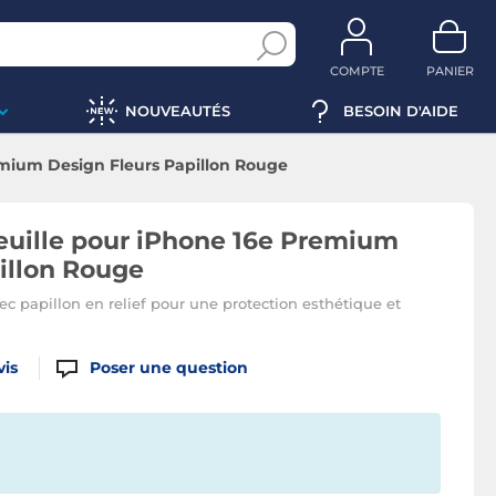
COMPTE
PANIER
NOUVEAUTÉS
BESOIN D'AIDE
emium Design Fleurs Papillon Rouge
euille pour iPhone 16e Premium
illon Rouge
vec papillon en relief pour une protection esthétique et
vis
Poser une question