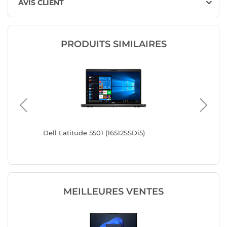
AVIS CLIENT
PRODUITS SIMILAIRES
Di5)
Dell Latitude 5501 (16512SSDi5)
Dell Lat
Belge
MEILLEURES VENTES