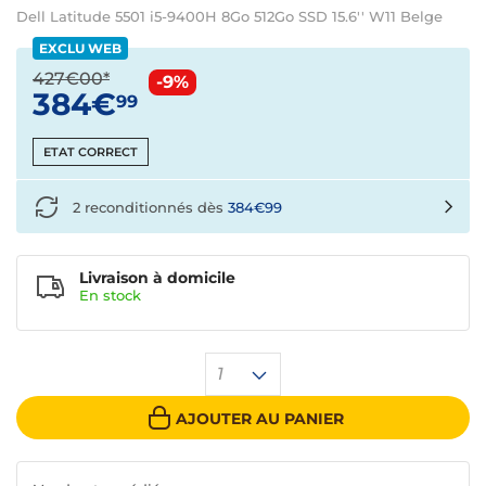
Dell Latitude 5501 i5-9400H 8Go 512Go SSD 15.6'' W11 Belge
EXCLU WEB
427€00*
-9%
384€
99
ETAT CORRECT
2 reconditionnés dès
384€99
Livraison à domicile
En
stock
1
AJOUTER AU PANIER