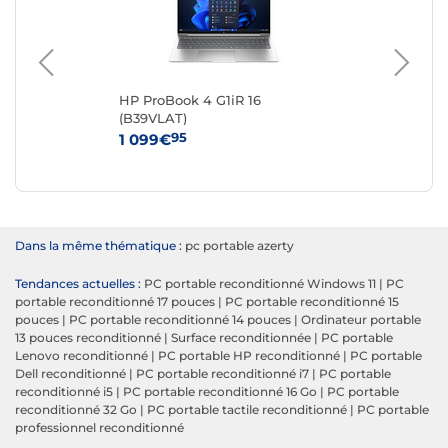
0-
HP ProBook 4 G1iR 16
Del
(B39VLAT)
Re
95
1 099€
27
Dans la même thématique :
pc portable azerty
Tendances actuelles :
PC portable reconditionné Windows 11
|
PC
portable reconditionné 17 pouces
|
PC portable reconditionné 15
pouces
|
PC portable reconditionné 14 pouces
|
Ordinateur portable
13 pouces reconditionné
|
Surface reconditionnée
|
PC portable
Lenovo reconditionné
|
PC portable HP reconditionné
|
PC portable
Dell reconditionné
|
PC portable reconditionné i7
|
PC portable
reconditionné i5
|
PC portable reconditionné 16 Go
|
PC portable
reconditionné 32 Go
|
PC portable tactile reconditionné
|
PC portable
professionnel reconditionné