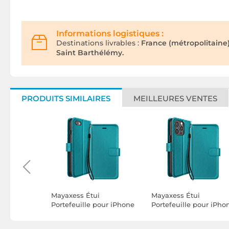
Informations logistiques :
Destinations livrables :
France (métropolitaine
Saint Barthélémy.
PRODUITS SIMILAIRES
MEILLEURES VENTES
ue en
Mayaxess Étui
Mayaxess Étui
iPhone 17
Portefeuille pour iPhone
Portefeuille pour iPho
bienne
SE 2020 / 2022 avec
15 Pro Max avec Suppo
agSafe
Support Vidéo et
Vidéo et Dragonne