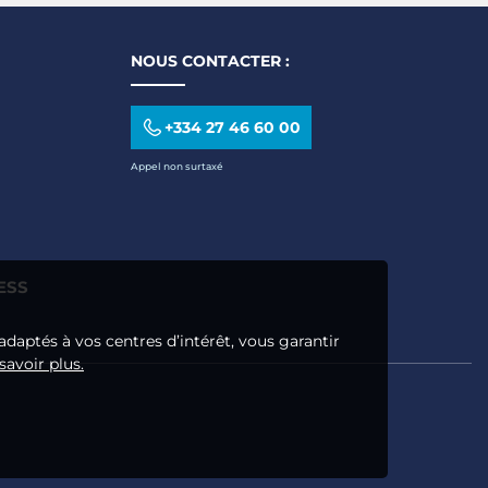
de Cou Turquoise
Cou Turqu
NOUS CONTACTER :
+334 27 46 60 00
Appel non surtaxé
ESS
adaptés à vos centres d’intérêt, vous garantir
savoir plus.