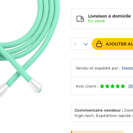
Livraison à domicile
En
stock
AJOUTER AU
1
Vendu et expédié par :
Desto
Avis client :
(3)
Commentaire vendeur :
Desto
high-tech. Expédition rapide a