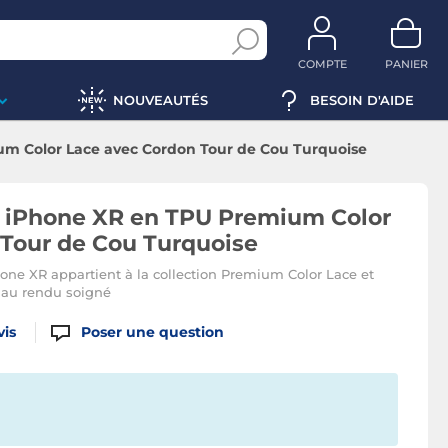
COMPTE
PANIER
NOUVEAUTÉS
BESOIN D'AIDE
m Color Lace avec Cordon Tour de Cou Turquoise
 iPhone XR en TPU Premium Color
Tour de Cou Turquoise
one XR appartient à la collection Premium Color Lace et
 au rendu soigné
vis
Poser une question