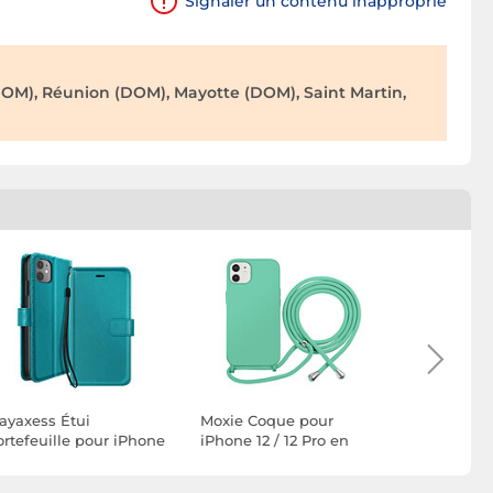
Signaler un contenu inapproprié
OM), Réunion (DOM), Mayotte (DOM), Saint Martin,
ayaxess Étui
Moxie Coque pour
Moxie Coq
ortefeuille pour iPhone
iPhone 12 / 12 Pro en
iPhone 14
1 avec Support Vidéo et
TPU Premium Color
Premium C
ragonne Turquoise
Lace avec Cordon Tour
avec Cord