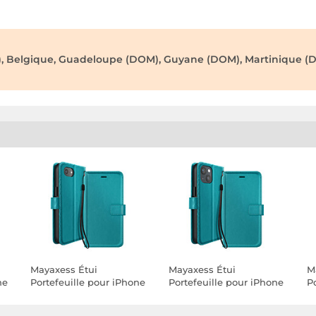
), Belgique, Guadeloupe (DOM), Guyane (DOM), Martinique (D
Mayaxess Étui
Mayaxess Étui
M
ne
Portefeuille pour iPhone
Portefeuille pour iPhone
P
rt
16e avec Support Vidéo
13 avec Support Vidéo et
1
et Dragonne Turquoise
Dragonne Turquoise
D