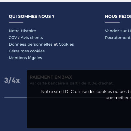
Dragonne Turquoise
Turquoise
QUI SOMMES NOUS ?
NOUS REJO
Notre Histoire
Vendez sur 
CGV
/
Avis clients
Recrutement
Données personnelles
et
Cookies
Gérer mes cookies
Mentions légales
PAIEMENT EN 3/4X
Par carte bancaire à partir de 100€ d'achat.
Notre site LDLC utilise des cookies ou des t
une meilleure