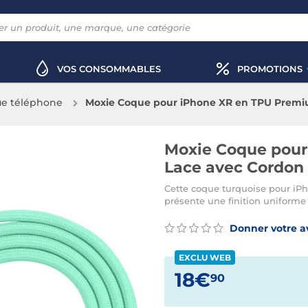
VOS CONSOMMABLES
PROMOTIONS
e téléphone
Moxie Coque pour iPhone XR en TPU Premiu
Moxie Coque pour
Lace avec Cordon 
Cette coque turquoise pour iPh
présente une finition uniforme
Donner votre a
EXCLU WEB
18€
90