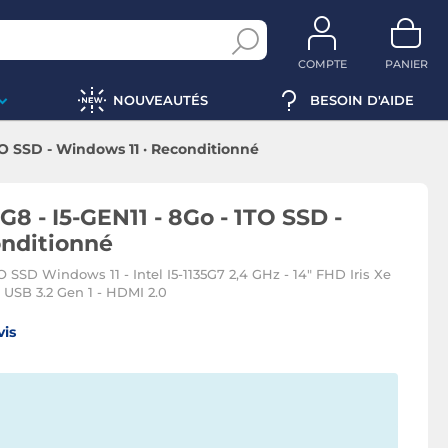
COMPTE
PANIER
NOUVEAUTÉS
BESOIN D'AIDE
TO SSD - Windows 11 · Reconditionné
8 - I5-GEN11 - 8Go - 1TO SSD -
onditionné
 SSD Windows 11 - Intel I5-1135G7 2,4 GHz - 14" FHD Iris Xe
 USB 3.2 Gen 1 - HDMI 2.0
vis