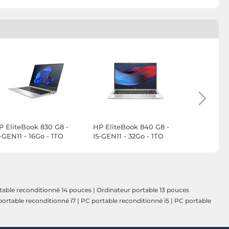
P EliteBook 830 G8 -
HP EliteBook 840 G8 -
HP EliteB
-GEN11 - 16Go - 1TO
I5-GEN11 - 32Go - 1TO
I5-GEN11 -
SD - Windows 11
SSD - Windows 11
SSD - Win
table reconditionné 14 pouces
|
Ordinateur portable 13 pouces
ortable reconditionné i7
|
PC portable reconditionné i5
|
PC portable