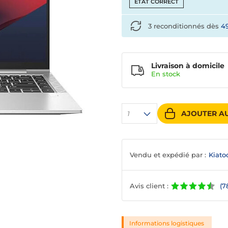
ETAT CORRECT
3 reconditionnés dès
4
Livraison à domicile
En
stock
AJOUTER AU
1
Vendu et expédié par :
Kiato
Avis client :
(7
Informations logistiques