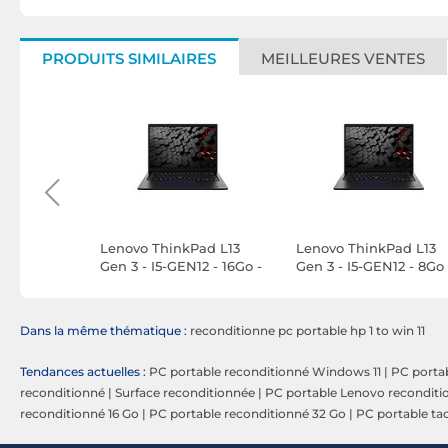
PRODUITS SIMILAIRES
MEILLEURES VENTES
430 - I7-
Lenovo ThinkPad L13
Lenovo ThinkPad L13
 1TO SSD -
Gen 3 - I5-GEN12 - 16Go -
Gen 3 - I5-GEN12 - 8Go 
1 To SSD - Windows 11
1 To SSD - Windows 11
Dans la même thématique :
reconditionne pc portable hp 1 to win 11
Tendances actuelles :
PC portable reconditionné Windows 11
|
PC portab
reconditionné
|
Surface reconditionnée
|
PC portable Lenovo reconditi
reconditionné 16 Go
|
PC portable reconditionné 32 Go
|
PC portable tac