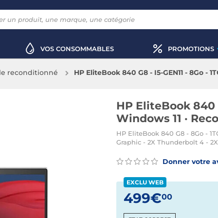
VOS CONSOMMABLES
PROMOTIONS
le reconditionné
HP EliteBook 840 G8 - I5-GEN11 - 8Go - 1
HP EliteBook 840 G
Windows 11 · Rec
HP EliteBook 840 G8 - 8Go - 1TO
Graphic - 2X Thunderbolt 4 - 2X
Donner votre a
EXCLU WEB
499€
00