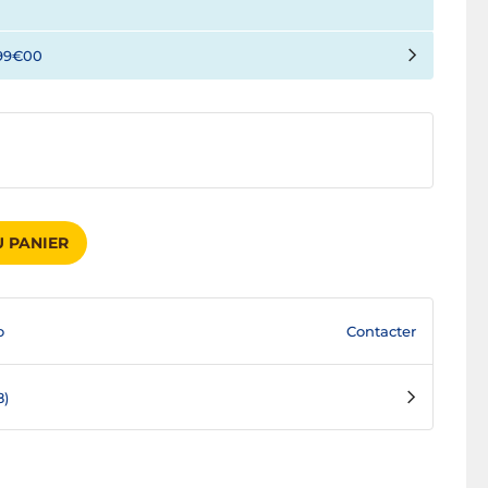
99€00
 PANIER
Contacter
o
8)