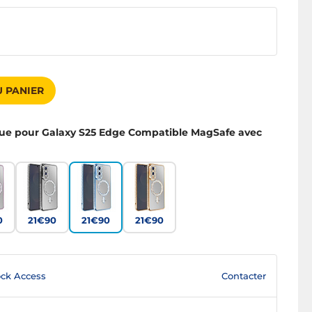
 PANIER
ue pour Galaxy S25 Edge Compatible MagSafe avec
0
21€90
21€90
21€90
Contacter
ck Access