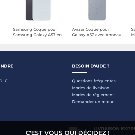
Samsung Coque pour
Avizar Coque pour
S
Samsung Galaxy A57 en
Galaxy A57 avec Anneau
M
Silicone Lisse avec
Magnétique Intégré et
S2
Rebords Surélevés Bleu
Contour Caméra
M
clair
Surélevé
Bl
INDRE
BESOIN D'AIDE ?
LDLC
Questions fréquentes
Modes de livraison
Modes de règlement
Demander un retour
LIVRAISON EXPR
C'EST VOUS QUI DÉCIDEZ !