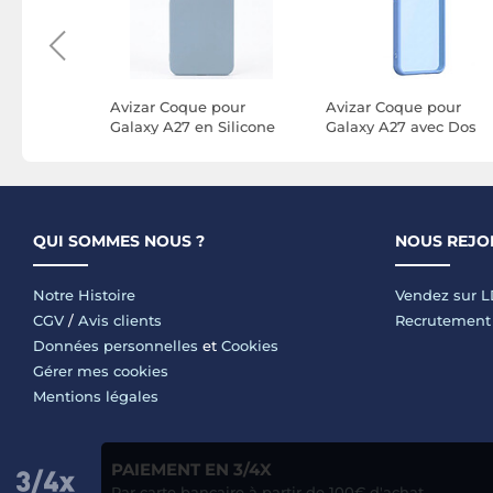
 Diamant
Avizar Coque pour
Avizar Coque pour
 Galaxy
Galaxy A27 en Silicone
Galaxy A27 avec Dos
Contour
Souple Soft-Touch avec
Givré et Contours
Contour Renforcé
Renforcés Antichoc
QUI SOMMES NOUS ?
NOUS REJO
Notre Histoire
Vendez sur 
CGV
/
Avis clients
Recrutement
Données personnelles
et
Cookies
Gérer mes cookies
Mentions légales
PAIEMENT EN 3/4X
Par carte bancaire à partir de 100€ d'achat.