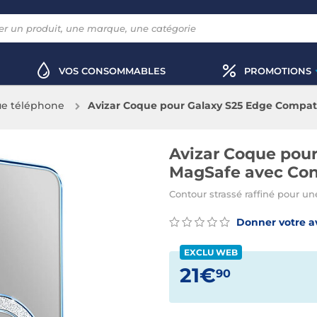
VOS CONSOMMABLES
PROMOTIONS
e téléphone
Avizar Coque pour Galaxy S25 Edge Compat
Avizar Coque pou
MagSafe avec Con
Contour strassé raffiné pour un
Donner votre a
EXCLU WEB
21€
90