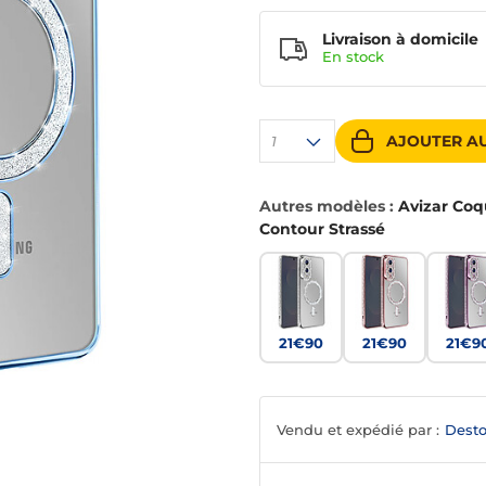
Livraison à domicile
En
stock
AJOUTER AU
1
Autres modèles :
Avizar Coq
Contour Strassé
21€90
21€90
21€9
Vendu et expédié par :
Desto