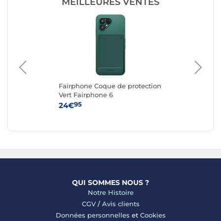
MEILLEURES VENTES
g
Fairphone Coque de protection
Ap
e
Vert Fairphone 6
iPh
95
24€
59
QUI SOMMES NOUS ?
Notre Histoire
CGV
/
Avis clients
Données personnelles
et
Cookies