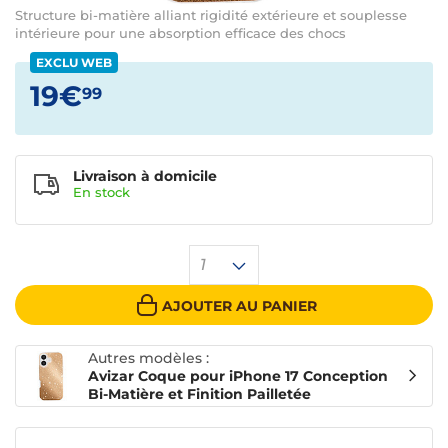
Structure bi-matière alliant rigidité extérieure et souplesse
intérieure pour une absorption efficace des chocs
EXCLU WEB
19€
99
Livraison à domicile
En
stock
1
AJOUTER AU PANIER
Autres modèles :
Avizar Coque pour iPhone 17 Conception
Bi-Matière et Finition Pailletée