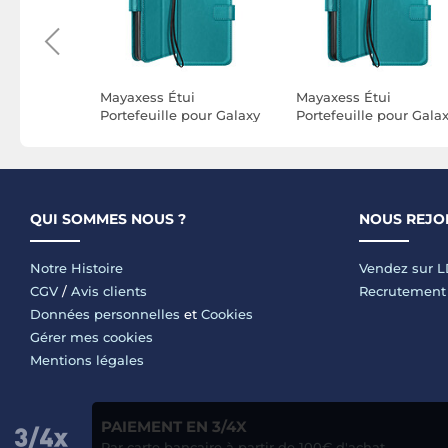
que pour
Mayaxess Étui
Mayaxess Étui
anche IP68
Portefeuille pour Galaxy
Portefeuille pour Gala
égrale avec
S20 FE avec Support
S23 avec Support Vidé
quoise
Vidéo et Dragonne
et Dragonne Turquois
Turquoise
QUI SOMMES NOUS ?
NOUS REJO
Notre Histoire
Vendez sur 
CGV
/
Avis clients
Recrutement
Données personnelles
et
Cookies
Gérer mes cookies
Mentions légales
PAIEMENT EN 3/4X
Par carte bancaire à partir de 100€ d'achat.