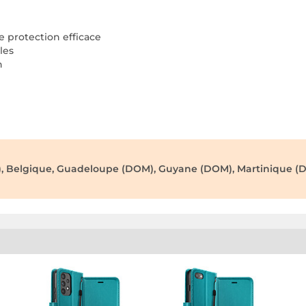
ne protection efficace
les
n
), Belgique, Guadeloupe (DOM), Guyane (DOM), Martinique (D