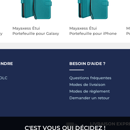
Mayaxess Étui
Mayaxess Étui
M
xy
Portefeuille pour Galaxy
Portefeuille pour iPhone
P
o
A53 5G avec Support
SE 2020 / 2022 avec
1
e
Vidéo et Dragonne
Support Vidéo et
V
Turquoise
Dragonne Turquoise
T
INDRE
BESOIN D'AIDE ?
LDLC
Questions fréquentes
Modes de livraison
Modes de règlement
Demander un retour
LIVRAISON EXPR
C'EST VOUS QUI DÉCIDEZ !