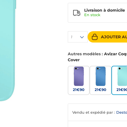
Livraison à domicile
En
stock
AJOUTER AU
1
Autres modèles :
Avizar Coq
Cover
21€90
21€90
21€9
Vendu et expédié par :
Desto