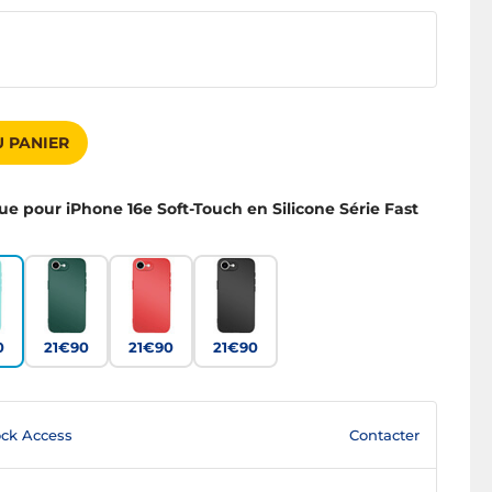
 PANIER
ue pour iPhone 16e Soft-Touch en Silicone Série Fast
0
21€90
21€90
21€90
Contacter
ck Access