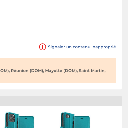
Signaler un contenu inapproprié
OM), Réunion (DOM), Mayotte (DOM), Saint Martin,