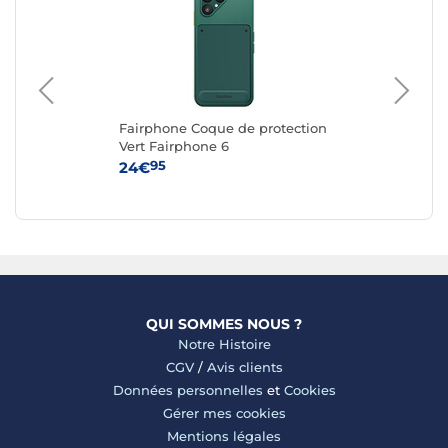
Fairphone Coque de protection
Fa
ble
Vert Fairphone 6
Re
n
6
95
24€
24
QUI SOMMES NOUS ?
Notre Histoire
CGV
/
Avis clients
Données personnelles
et
Cookies
Gérer mes cookies
Mentions légales