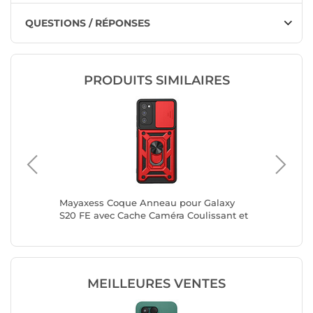
QUESTIONS / RÉPONSES
PRODUITS SIMILAIRES
laxy
Mayaxess Coque Anneau pour Galaxy
Mayaxes
sant et
S20 FE avec Cache Caméra Coulissant et
A54 5G 
Bague Magnétique Rouge / Noir
Bague M
MEILLEURES VENTES