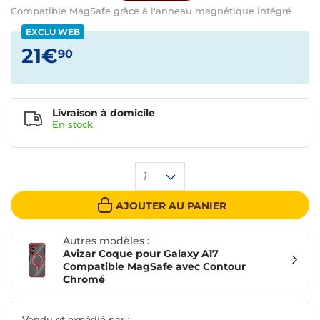
Compatible MagSafe grâce à l'anneau magnétique intégré
EXCLU WEB
21€
90
Livraison à domicile
En
stock
1
AJOUTER AU PANIER
Autres modèles :
Avizar Coque pour Galaxy A17
Compatible MagSafe avec Contour
Chromé
Vendu et expédié par :