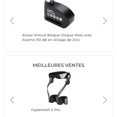
tte
Avizar Antivol Bloque Disque Moto avec
Avizar 
Alarme 110 dB en Alliage de Zinc
chiffres
MEILLEURES VENTES
Hypershell X Pro
Hyp
 2