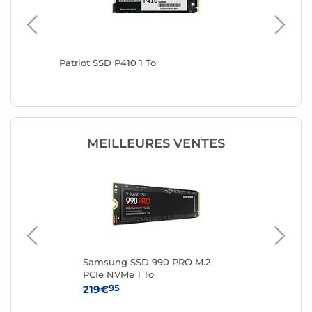
Patriot SSD P410 1 To
Viper G
MEILLEURES VENTES
een
Samsung SSD 990 PRO M.2
Sa
PCIe NVMe 1 To
PC
95
219€
37