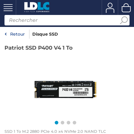
Retour
Disque SSD
Patriot SSD P400 V4 1 To
SSD 1 To M.2 2880 PCIe 4.0 x4 NVMe 2.0 NAND TLC