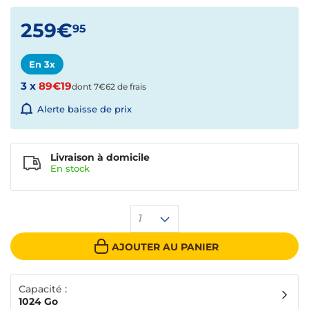
259€
95
En 3x
3 x
89€19
dont 7€62 de frais
Alerte baisse de prix
Livraison à domicile
En
stock
1
AJOUTER AU PANIER
Capacité :
1024 Go