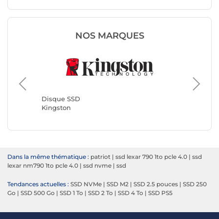
NOS MARQUES
Disque 
Corsair
Disque SSD
Kingston
Dans la même thématique :
patriot
|
ssd lexar 790 1to pcle 4.0
|
ssd
lexar nm790 1to pcle 4.0
|
ssd nvme
|
ssd
Tendances actuelles :
SSD NVMe
|
SSD M2
|
SSD 2.5 pouces
|
SSD 250
Go
|
SSD 500 Go
|
SSD 1 To
|
SSD 2 To
|
SSD 4 To
|
SSD PS5