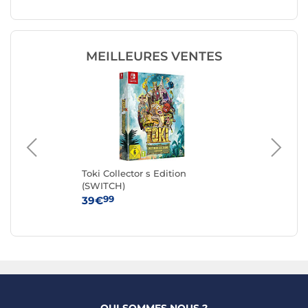
MEILLEURES VENTES
Toki Collector s Edition
Tea
(SWITCH)
99
39€
24