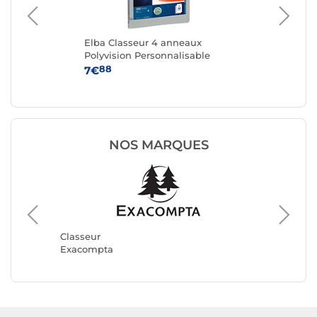
eur
Elba Classeur 4 anneaux
Cl
Polyvision Personnalisable
pe
mm
88
7€
4
NOS MARQUES
Classeu
Herma
Classeur
Exacompta