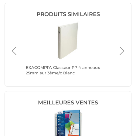
PRODUITS SIMILAIRES
sable
EXACOMPTA Classeur PP 4 anneaux
EXACOMP
iam 20
25mm sur 3ème/c Blanc
25mm su
MEILLEURES VENTES