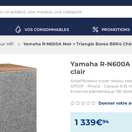
VOS CONSOMMABLES
PROMOTIONS
ur Hifi
Yamaha R-N600A Noir + Triangle Borea BR04 Chên
Yamaha R-N600A N
clair
Amplificateur-tuner réseau sté
S/PDIF - Phono - Casque 6.35 m
Enceinte bibliothèque 130 Watts
Donner votre a
1 339€
94