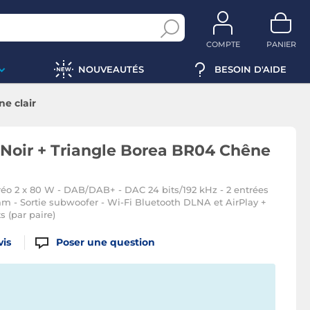
COMPTE
PANIER
NOUVEAUTÉS
BESOIN D'AIDE
e clair
oir + Triangle Borea BR04 Chêne
réo 2 x 80 W - DAB/DAB+ - DAC 24 bits/192 kHz - 2 entrées
m - Sortie subwoofer - Wi-Fi Bluetooth DLNA et AirPlay +
 (par paire)
vis
Poser une question