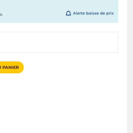
Alerte baisse de prix
is
 PANIER