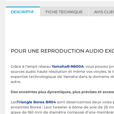
DESCRIPTIF
FICHE TECHNIQUE
AVIS CLIE
POUR UNE REPRODUCTION AUDIO EX
Grâce à l'ampli réseau
YamahaR-N600A
, vous pouvez pr
sources audio haute résolution et même vos vinyles, le to
expertise technologique de Yamaha dans le domaine du H
autre.
Des enceintes plus dynamiques, plus précises et access
Les
Triangle Borea BR04
sont desenceintes deux voies pa
enceintes Borea : Leur tweeter à dôme de soie de 25 
grave de 160 mm de diamètre composé d’une membrane en 