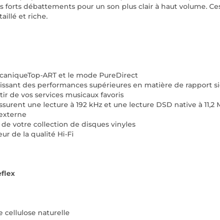
 des forts débattements pour un son plus clair à haut volume. C
illé et riche.
mécaniqueTop-ART et le mode PureDirect
ssant des performances supérieures en matière de rapport si
ir de vos services musicaux favoris
ssurent une lecture à 192 kHz et une lecture DSD native à 11,
 externe
 de votre collection de disques vinyles
r de la qualité Hi-Fi
flex
cellulose naturelle