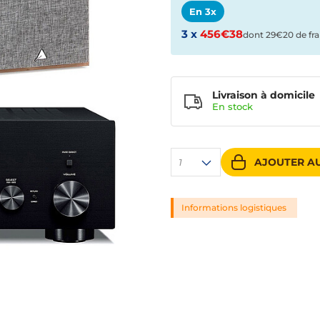
En 3x
3 x
456€38
dont 29€20 de fra
Livraison à domicile
En
stock
AJOUTER AU
1
Informations logistiques