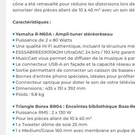
cône a été retravaillé pour réduire les distorsions lors
sonoriser des pièces allant de 10 à 40 m² avec un son déta
Caractéristiques :
Yamaha R-N60A : Ampli-tuner stéréo
réseau
Puissance de 2 x 80 Watts
Une qualité Hi-Fi authentique, incluant la structure 
ESSSABREES9010K2M UltraDAC 24 bits / 192 kHz garanti
MusicCast vous permet de diffuser de la musique à part
Le connecteur USB-A en façade et la capacité réseau a
Sortie permettant de connecter un caisson de basses
Bornes d'entrée phono spéciales, idéales pour profiter
Connecteur optique pour doter le son de votre téléviseu
Dimensions : 435 x 151 x 392 mm
Poids : 9.8 kg
Triangle Borea BR04 : Enceintes bibliothèque Bass-Re
Puissance RMS : 2 x 130 W
Pour les pièces allant de 10 à 40 m²
1 x Tweeter dôme de soie 25 mm
1 x Medium/Grave 160 mm avec membrane en pulpe de 