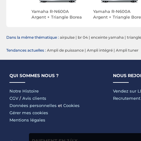
00A Noir
Yamaha R-N600A
Yamaha R-N600A
Argent + Triangle Borea
Argent + Triangle Bor
BR04 Chêne clair
BR04 Noir
Dans la même thématique :
airpulse
|
br 04
|
enceinte yamaha
|
triangl
Tendances actuelles :
Ampli de puissance
|
Ampli intégré
|
Ampli tuner
QUI SOMMES NOUS ?
NOUS REJO
Notre Histoire
Vendez sur 
CGV
/
Avis clients
Recrutement
Données personnelles
et
Cookies
Gérer mes cookies
Mentions légales
PAIEMENT EN 3/4X