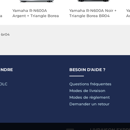
Yamaha R-N600A
Yamaha R-N600A Noir +
Y
ea
Argent + Triangle Borea
Triangle Borea BR04
A
BR04 Châtaignier
Noir
e br04
INDRE
BESOIN D'AIDE ?
LDLC
Questions fréquentes
Modes de livraison
Modes de règlement
Demander un retour
LIVRAISON EXPR