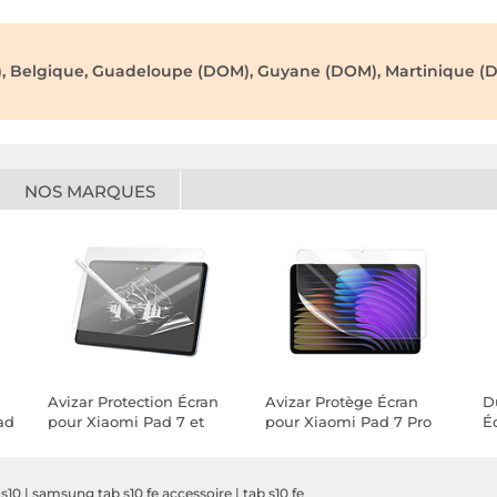
), Belgique, Guadeloupe (DOM), Guyane (DOM), Martinique (D
NOS MARQUES
Avizar Protection Écran
Avizar Protège Écran
D
ad
pour Xiaomi Pad 7 et
pour Xiaomi Pad 7 Pro
É
Pad 7 Pro Paperlike
et Pad 7 Anti-rayures Fin
T
Souple
P
N
 s10
|
samsung tab s10 fe accessoire
|
tab s10 fe