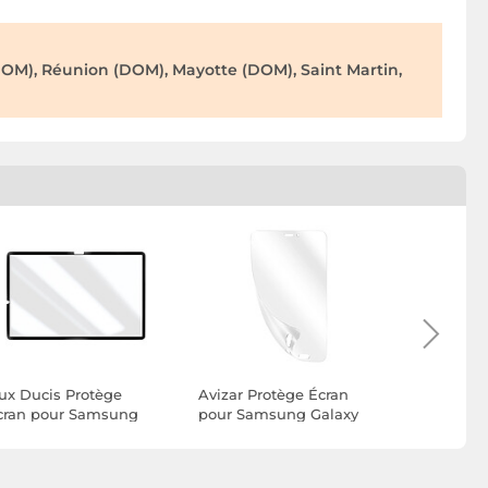
OM), Réunion (DOM), Mayotte (DOM), Saint Martin,
ux Ducis Protège
Avizar Protège Écran
Avizar Pro
cran pour Samsung
pour Samsung Galaxy
pour Xiao
ab S9 FE Plus
Tab Active 5 Souple
Pro, Pad 2
aperlike Réutilisable
Anti-rayures Fin
Pad Anti-r
oir