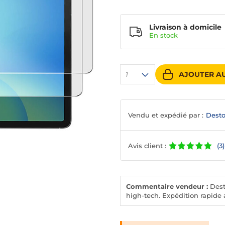
Livraison à domicile
En
stock
AJOUTER AU
1
Vendu et expédié par :
Desto
Avis client :
(3)
Commentaire vendeur :
Desto
high-tech. Expédition rapide a