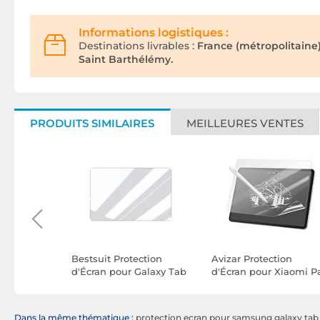
Informations logistiques :
Destinations livrables :
France (métropolitaine
Saint Barthélémy.
PRODUITS SIMILAIRES
MEILLEURES VENTES
rotection
Bestsuit Protection
Avizar Protection
 Tab A7
d'Écran pour Galaxy Tab
d'Écran pour Xiaomi P
S11 en Verre Flexible
8 / 8 Pro Flexible
Incassable 3D Antichoc
Paperlike Mat
Transparent
Dans la même thématique :
protection ecran pour samsung galaxy tab