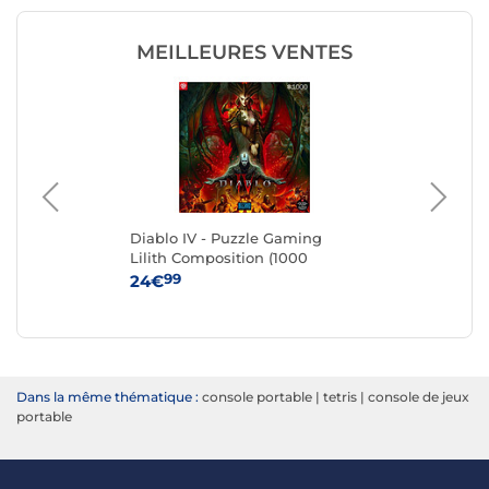
MEILLEURES VENTES
Diablo IV - Puzzle Gaming
Pac
Lilith Composition (1000
por
pièces)
Pr
99
24€
29
Dans la même thématique :
console portable
|
tetris
|
console de jeux
portable