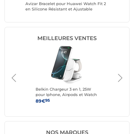
 Watch
Avizar Bracelet pour Huawei Watch Fit 2
Decoded
e Noir
en Silicone Résistant et Ajustable
Watch 4
Inoxyda
MEILLEURES VENTES
ng
Belkin Chargeur 3 en 1, 25W
Cas
ssé
pour Iphone, Airpods et Watch
42
QI2.2 (Blanc)
95
89€
34
NOS MARQUES