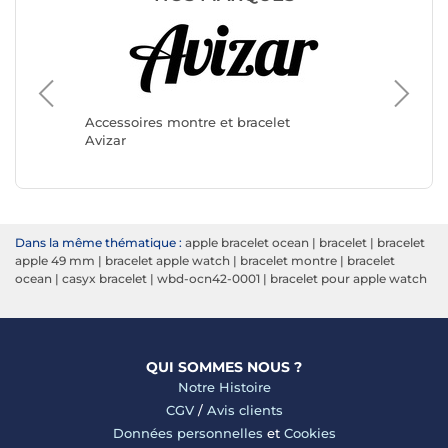
Accessoi
Apple
Accessoires montre et bracelet
Avizar
Dans la même thématique :
apple bracelet ocean
|
bracelet
|
bracelet
apple 49 mm
|
bracelet apple watch
|
bracelet montre
|
bracelet
ocean
|
casyx bracelet
|
wbd-ocn42-0001
|
bracelet pour apple watch
QUI SOMMES NOUS ?
Notre Histoire
CGV
/
Avis clients
Données personnelles
et
Cookies